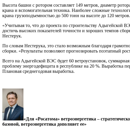
Высота башни с ротором составляет 149 метров, диаметр ротор
крана и вспомогательная техника. Наиболее сложные техноло
крана грузоподъемностью до 500 тонн на высоте до 120 метров
«Учитывая то, что до проекта по строительству Адыгейской В
достичь высоких показателей точности и хороших темпов сбо
Нестерук.
По словам Нестерука, это стало возможным благодаря грамот
сборки. «Результаты позволяют прогнозировать поэтапный ро
Всего на Адыгейской ВЭС будет 60 ветроустановок, суммарна
проблему энергодефицита в республике на 20 %. Выработка пер
Плановая среднегодовая выработка.
«Для «Росатома» ветроэнергетика – стратегическ
базовой, ветроэнергетика дополняет ее»