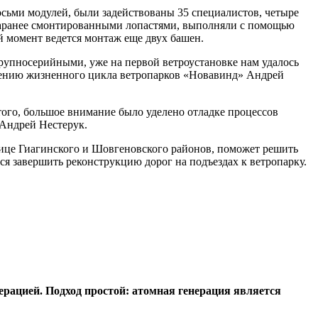
осьми модулей, были задействованы 35 специалистов, четыре
 заранее смонтированными лопастями, выполняли с помощью
й момент ведется монтаж еще двух башен.
рупносерийными, уже на первой ветроустановке нам удалось
ечению жизненного цикла ветропарков «Новавинд» Андрей
ого, большое внимание было уделено отладке процессов
 Андрей Нестерук.
ице Гиагинского и Шовгеновского районов, поможет решить
ся завершить реконструкцию дорог на подъездах к ветропарку.
ерацией. Подход простой: атомная генерация является