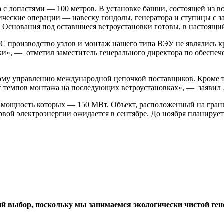
а с лопастями — 100 метров. В установке башни, состоящей из в
гические операции — навеску гондолы, генератора и ступицы с
. Основания под оставшиеся ветроустановки готовы, в настоящи
ЭС производство узлов и монтаж нашего типа ВЭУ не являлись к
рки», — отметил заместитель генерального директора по обесп
ному управлению международной цепочкой поставщиков. Кроме т
ст темпов монтажа на последующих ветроустановках», — заявил
я мощность которых — 150 МВт. Объект, расположенный на гран
вой электроэнергии ожидается в сентябре. До ноября планирует
ий выбор, поскольку мы занимаемся экологически чистой ген