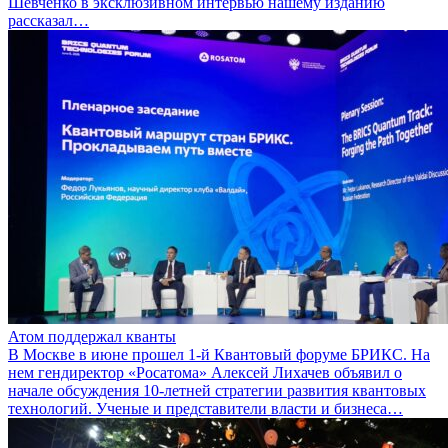
Шевченко в эксклюзивном интервью нашему изданию
рассказал…
Атом поддержал кванты
В Москве в июне прошел 1-й Квантовый форуме БРИКС. На
нем гендиректор «Росатома» Алексей Лихачев объявил о
начале обсуждения 10-летней стратегии развития квантовых
технологий. Ученые и представители власти и бизнеса…