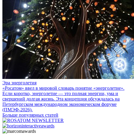
Эра энерголетия
«Росатом» ввел в мировой словарь понятие «энерголетие».
Если коротко, энерголетие — это полная энергии, ума и
свершений долгая жизнь. Эта концепция обсуждалась на
Петербургском международном экономическом форуме
(ПМЭФ-2026).
Больше популярных статей