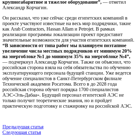
крупногабаритное и тяжелое оборудование”,
— отметил
Александр Корчагин.
Он рассказал, что уже сейчас среди египетских компаний в
проекте участвуют известные на весь мир подрядчики, такие
как Arab Contractors, Hassan Allam и Petrojet. В рамках
реализации программы локализации проект предоставит
значительные возможности для участия египетских компаний.
“В зависимости от типа работ мы планируем поэтапное
увеличение числа местных подрядчиков от минимум 20%
на энергоблоке №1 до минимум 35% на энергоблоке №4”,
— подчеркнул Александр Корчагин. Также он объяснил, что
российская сторона взяла на себя обязательства по обучению
эксплуатирующего персонала будущей станции. Уже ведется
обучение специалистов в Санкт-Петербургском филиале
Технической академии Росатома. Всего в до 2028 года
российская сторона обучит порядка 1700 специалистов
АЭС«Эль-Дабаа». Будущий персонал египетской АЭС не
только получит теоретические знания, но и пройдет
практическую подготовку и стажировку на российской АЭС.
Предыдущая статья
Следующая статья