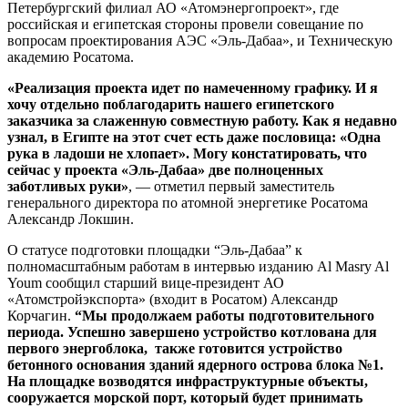
Петербургский филиал АО «Атомэнергопроект», где
российская и египетская стороны провели совещание по
вопросам проектирования АЭС «Эль-Дабаа», и Техническую
академию Росатома.
«Реализация проекта идет по намеченному графику. И я
хочу отдельно поблагодарить нашего египетского
заказчика за слаженную совместную работу. Как я недавно
узнал, в Египте на этот счет есть даже пословица: «Одна
рука в ладоши не хлопает». Могу констатировать, что
сейчас у проекта «Эль-Дабаа» две полноценных
заботливых руки»
, — отметил первый заместитель
генерального директора по атомной энергетике Росатома
Александр Локшин.
О статусе подготовки площадки “Эль-Дабаа” к
полномасштабным работам в интервью изданию Al Masry Al
Youm сообщил старший вице-президент АО
«Атомстройэкспорта» (входит в Росатом) Александр
Корчагин.
“Мы продолжаем работы подготовительного
периода. Успешно завершено устройство котлована для
первого энергоблока, также готовится устройство
бетонного основания зданий ядерного острова блока №1.
На площадке возводятся инфраструктурные объекты,
сооружается морской порт, который будет принимать