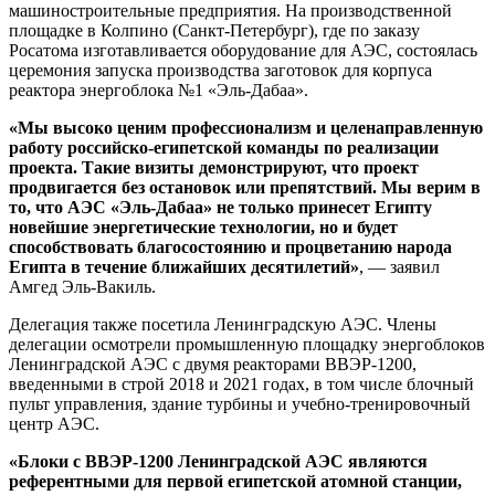
машиностроительные предприятия. На производственной
площадке в Колпино (Санкт-Петербург), где по заказу
Росатома изготавливается оборудование для АЭС, состоялась
церемония запуска производства заготовок для корпуса
реактора энергоблока №1 «Эль-Дабаа».
«Мы высоко ценим профессионализм и целенаправленную
работу российско-египетской команды по реализации
проекта. Такие визиты демонстрируют, что проект
продвигается без остановок или препятствий. Мы верим в
то, что АЭС «Эль-Дабаа» не только принесет Египту
новейшие энергетические технологии, но и будет
способствовать благосостоянию и процветанию народа
Египта в течение ближайших десятилетий»
, — заявил
Амгед Эль-Вакиль.
Делегация также посетила Ленинградскую АЭС. Члены
делегации осмотрели промышленную площадку энергоблоков
Ленинградской АЭС с двумя реакторами ВВЭР-1200,
введенными в строй 2018 и 2021 годах, в том числе блочный
пульт управления, здание турбины и учебно-тренировочный
центр АЭС.
«Блоки с ВВЭР-1200 Ленинградской АЭС являются
референтными для первой египетской атомной станции,