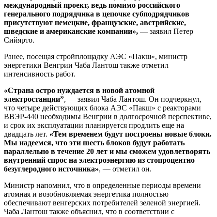
международный проект, ведь помимо российского
генерального подрядчика в цепочке субподрядчиков
присутствуют немецкие, французские, австрийские,
шведские и американские компании»,
— заявил Петер
Сийярто.
Ранее, посещая стройплощадку АЭС «Пакш», министр
энергетики Венгрии Чаба Лантош также отметил
интенсивность работ.
«Страна остро нуждается в новой атомной
электростанции”
, — заявил Чаба Лантош. Он подчеркнул,
что четыре действующих блока АЭС «Пакш» с реакторами
ВВЭР-440 необходимы Венгрии в долгосрочной перспективе,
и срок их эксплуатации планируется продлить еще на
двадцать лет.
«Тем временем будут построены новые блоки.
Мы надеемся, что эти шесть блоков будут работать
параллельно в течение 20 лет и мы сможем удовлетворять
внутренний спрос на электроэнергию из стопроцентно
безуглеродного источника»
, — отметил он.
Министр напомнил, что в определенные периоды времени
атомная и возобновляемая энергетика полностью
обеспечивают венгерских потребителей зеленой энергией.
Чаба Лантош также объяснил, что в соответствии с