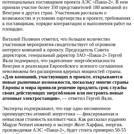
потенциальных поставщиков проекта АЭС «Пакш-2». В нем
приняли участие более 350 представителей 180 компаний из
Венгрии и других стран. Участникам рассказали о
возможностях и условиях партнерства в проекте, требованиях
к поставщикам, порядке контрактации и выполнения работ на
площадке.
Виталий Полянин отметил, что большое количество
участников мероприятия свидетельствует об огромном
интересе компаний к проекту. Председатель Совета
директоров, генеральный директор ЗАО «Пакш-2» Гергей
Якли подчеркнул, что укрепление энергобезопасности
Венгрии и реализация Европейского зеленого соглашения
невозможны без расширения ядерных мощностей страны.
«Для компаний, участвующих в проекте, открываются
новые рыночные возможности, поскольку многие страны
Европы и мира приняли решение продлить срок службы
своих действующих энергоблоков или построить новые
атомные электростанции»
, — отметил Гергей Якли.
Эксперты подчеркивают, что еще одно несомненное
преимущество атомной энергетики — фиксированная и
невысокая стоимость киловатт-часа. Как рассказал изданию
Magyar Nemzet инженер и эксперт Жолт Харфаш, энергия,
производимая АЭС «Пакш-2», будет стоить примерно 50-55