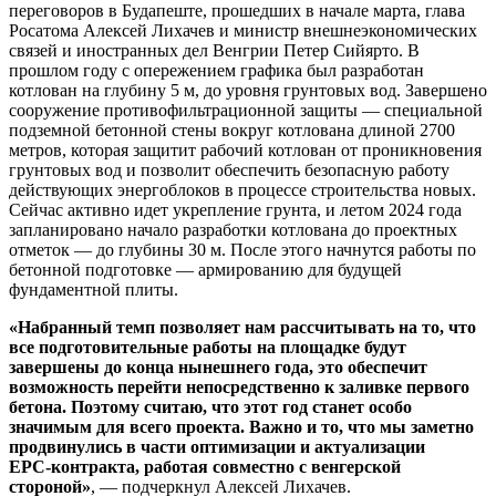
переговоров в Будапеште, прошедших в начале марта, глава
Росатома Алексей Лихачев и министр внешнеэкономических
связей и иностранных дел Венгрии Петер Сийярто. В
прошлом году с опережением графика был разработан
котлован на глубину 5 м, до уровня грунтовых вод. Завершено
сооружение противофильтрационной защиты — специальной
подземной бетонной стены вокруг котлована длиной 2700
метров, которая защитит рабочий котлован от проникновения
грунтовых вод и позволит обеспечить безопасную работу
действующих энергоблоков в процессе строительства новых.
Сейчас активно идет укрепление грунта, и летом 2024 года
запланировано начало разработки котлована до проектных
отметок — до глубины 30 м. После этого начнутся работы по
бетонной подготовке — армированию для будущей
фундаментной плиты.
«Набранный темп позволяет нам рассчитывать на то, что
все подготовительные работы на площадке будут
завершены до конца нынешнего года, это обеспечит
возможность перейти непосредственно к заливке первого
бетона. Поэтому считаю, что этот год станет особо
значимым для всего проекта. Важно и то, что мы заметно
продвинулись в части оптимизации и актуализации
EPC‑контракта, работая совместно с венгерской
стороной»
, — подчеркнул Алексей Лихачев.