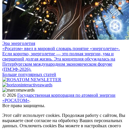
Эра энерголетия
«Росатом» ввел в мировой словарь понятие «энерголетие».
Если коротко, энерголетие — это полная энергии, ума и
свершений долгая жизнь. Эта концепция обсуждалась на
Петербургском международном экономическом форуме
(ПМЭФ-2026).
Больше популярных статей
© 2026
Государственная корпорация по атомной энергии
«РОСАТОМ»
.
Все права защищены.
Этот сайт использует cookies. Продолжая работу с сайтом, Вы
выражаете своё согласие на обработку Ваших персональных
данных. Отключить cookies Вы можете в настройках своего