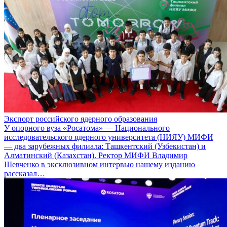
Экспорт российского ядерного образования
У опорного вуза «Росатома» — Национального
исследовательского ядерного университета (НИЯУ) МИФИ
— два зарубежных филиала: Ташкентский (Узбекистан) и
Алматинский (Казахстан). Ректор МИФИ Владимир
Шевченко в эксклюзивном интервью нашему изданию
рассказал…