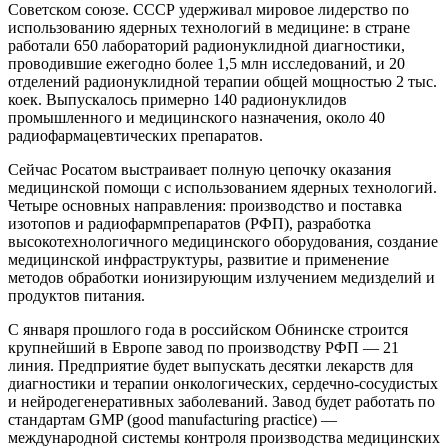
Советском союзе. СССР удерживал мировое лидерство по
использованию ядерных технологий в медицине: в стране
работали 650 лабораторий радионуклидной диагностики,
проводившие ежегодно более 1,5 млн исследований, и 20
отделений радионуклидной терапии общей мощностью 2 тыс.
коек. Выпускалось примерно 140 радионуклидов
промышленного и медицинского назначения, около 40
радиофармацевтических препаратов.
Сейчас Росатом выстраивает полную цепочку оказания
медицинской помощи с использованием ядерных технологий.
Четыре основных направления: производство и поставка
изотопов и радиофармпрепаратов (РФП), разработка
высокотехнологичного медицинского оборудования, создание
медицинской инфраструктуры, развитие и применение
методов обработки ионизирующим излучением медизделий и
продуктов питания.
С января прошлого года в российском Обнинске строится
крупнейший в Европе завод по производству РФП — 21
линия. Предприятие будет выпускать десятки лекарств для
диагностики и терапии онкологических, сердечно-­сосудистых
и нейродегенеративных заболеваний. Завод будет работать по
стандартам GMP (good manufacturing practice) — ​
международной системы контроля производства медицинских