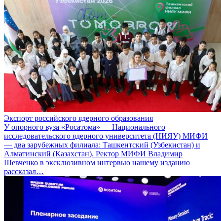
Экспорт российского ядерного образования
У опорного вуза «Росатома» — Национального
исследовательского ядерного университета (НИЯУ) МИФИ
— два зарубежных филиала: Ташкентский (Узбекистан) и
Алматинский (Казахстан). Ректор МИФИ Владимир
Шевченко в эксклюзивном интервью нашему изданию
рассказал…