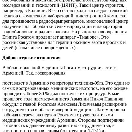
исследований и технологий (ЦЯИТ). Такой центр строится,
например, в Боливии. В его состав входит исследовательский
реактор с комплексом лабораторий, циклотронный комплекс
для производства радиофармпрепаратов, многоцелевой центр
облучения для обработки сельхозпродукции и лаборатория
радиобиологии и радиоэкологии. На рынок здравоохранения
Египта Росатом продвигает аппарат «Тианокс». Это
российская установка для терапии оксидом азота взрослых и
детей (в том числе новорожденных).
Добрососедские отношения
В области ядерной медицины Росатом сотрудничает и с
Арменией. Так, госкорпорация
поставляет в Армению генераторы технеция-99m. Это один из
самых востребованных медицинских изотопов, на его основе
проводится более 80 % диагностических процедур. В мае
прошлого года премьер-министр Армении Никол Пашинян
обсудил с главой Росатома Алексеем Лихачевым расширение
сотрудничества в области ядерной медицины. Затем прошла
рабочая встреча экспертов Росатома с руководителями
медицинских учреждений Армении. Стороны подтвердили
готовность к дальнейшему развитию сотрудничества, в
частности по направлениям йодотерапии (I-131) и