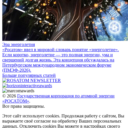
Эра энерголетия
«Росатом» ввел в мировой словарь понятие «энерголетие».
Если коротко, энерголетие — это полная энергии, ума и
свершений долгая жизнь. Эта концепция обсуждалась на
Петербургском международном экономическом форуме
(ПМЭФ-2026).
Больше популярных статей
© 2026
Государственная корпорация по атомной энергии
«РОСАТОМ»
.
Все права защищены.
Этот сайт использует cookies. Продолжая работу с сайтом, Вы
выражаете своё согласие на обработку Ваших персональных
данных. Отключить cookies Вы можете в настройках своего