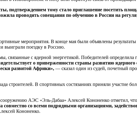
ты, подтверждением тому стало приглашение посетить площ
ложила проводить совещания по обучению в России на регуля
ортивные мероприятия. В конце мая были объявлены результаты 
ни выиграли поездку в Россию.
мы, связанные с ядерной энергетикой. Победителей определила 
 свидетельствует о приверженности страны развитию ядерног
чески развитой Африки»,
— сказал один из судей, почетный пр
да строителей. В спортивных состязаниях приняли участие боле
 сооружению АЭС «Эль-Дабаа» Алексей Кононенко отметил, что 
 совместно со всеми подрядными организациями, задейство
лексей Кононенко.