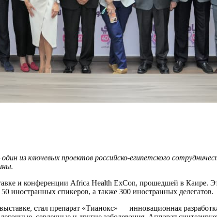
один из ключевых проектов российско-египетского сотрудниче
ины.
авке и конференции Africa Health ExCon, прошедшей в Каире. Э
 150 иностранных спикеров, а также 300 иностранных делегатов.
выставке, стал препарат «Тианокс» — инновационная разработка
егочные, сердечные и другие заболевания. Аппарат синтезирует