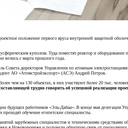
проектное положение первого яруса внутренней защитной оболоч
сферическим куполом. Туда поместят реактор и оборудование пе
ие велись с марта прошлого года.
ель Совета директоров Управления по атомным электростанциям
езидент АО «Атомстройэкспорт» (АСЭ) Андрей Петров.
олее чем на 130 объектах, в них участвуют более 20 тыс. челове
 составляющей трудно говорить об успешной реализации прое
ии будущих работников «Эль-Дабаа». В конце мая делегация У
х проходят обучение египетские специалисты.
анятий зарубежных специалистов и техническими средствами об
вки в Нововоронеже и получили обратную связь от проходящих 