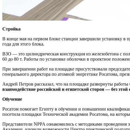
Стройка
В конце мая на первом блоке станции завершили установку в 
года для этого блока.
ВЗО — это цилиндрическая конструкция из железобетона с полу
60 до 80 т. Работы по установке оболочки в проектное положен
При завершении работ на площадке присутствовали председат
генерального директора по атомной энергетике Росатома, пр
Андрей Петров рассказал, что на площадке развернуты работы б
взаимодействие российской и египетской сторон — без этой
Обучение
Росатом помогает Египту в обучении и повышении квалификац
посетила площадки Технической академии Росатома, на которы
Представители NPPA ознакомились с методиками проведения з
Академии, изучили возможности Центра практической подгото