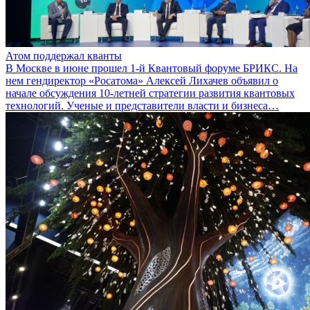
Атом поддержал кванты
В Москве в июне прошел 1-й Квантовый форуме БРИКС. На
нем гендиректор «Росатома» Алексей Лихачев объявил о
начале обсуждения 10-летней стратегии развития квантовых
технологий. Ученые и представители власти и бизнеса…