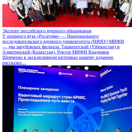
Экспорт российского ядерного образования
У опорного вуза «Росатома» — Национального
исследовательского ядерного университета (НИЯУ) МИФИ
— два зарубежных филиала: Ташкентский (Узбекистан) и
Алматинский (Казахстан). Ректор МИФИ Владимир
Шевченко в эксклюзивном интервью нашему изданию
рассказал…