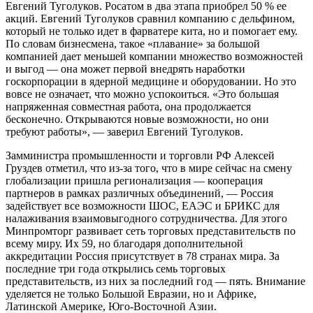
Евгений Туголуков. Росатом в два этапа приобрел 50 % ее
акций. Евгений Туголуков сравнил компанию с дельфином,
который не только идет в фарватере кита, но и помогает ему.
По словам бизнесмена, такое «плавание» за большой
компанией дает меньшей компании множество возможностей
и выгод — она может первой внедрять наработки
госкорпорации в ядерной медицине и оборудовании. Но это
вовсе не означает, что можно успокоиться. «Это большая
напряженная совместная работа, она продолжается
бесконечно. Открываются новые возможности, но они
требуют работы», — заверил Евгений Туголуков.
Замминистра промышленности и торговли РФ Алексей
Груздев отметил, что из-за того, что в мире сейчас на смену
глобализации пришла регионализация — кооперация
партнеров в рамках различных объединений, — Россия
задействует все возможности ШОС, ЕАЭС и БРИКС для
налаживания взаимовыгодного сотрудничества. Для этого
Минпромторг развивает сеть торговых представительств по
всему миру. Их 59, но благодаря дополнительной
аккредитации Россия присутствует в 78 странах мира. За
последние три года открылись семь торговых
представительств, из них за последний год — пять. Внимание
уделяется не только Большой Евразии, но и Африке,
Латинской Америке, Юго-Восточной Азии.