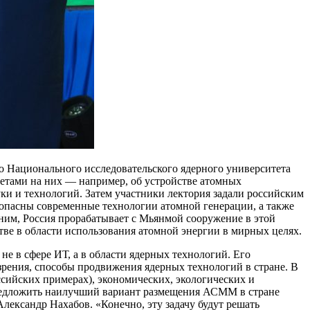
о Национального исследовательского ядерного университета
тами на них — например, об устройстве атомных
ки и технологий. Затем участники лектория задали российским
зопасны современные технологии атомной генерации, а также
им, Россия прорабатывает с Мьянмой сооружение в этой
ве в области использования атомной энергии в мирных целях.
е в сфере ИТ, а в области ядерных технологий. Его
ения, способы продвижения ядерных технологий в стране. В
сийских примерах), экономических, экологических и
предложить наилучший вариант размещения АСММ в стране
лександр Нахабов. «Конечно, эту задачу будут решать