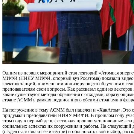
Одним из первых мероприятий стал лекторий «Атомная энергет
МИФИ (НИЯУ МИФИ, опорный вуз Росатома) показали видео с 
электростанций, применении ионизирующего облучения в сельс
преподавателям свои вопросы. Как рассказал один из лекторо
какие существуют методы обращения с отходами, образующими
стране АСММ в рамках подписанного обеими странами в феврал
На погружение в тему АСММ был нацелен и «ХакАтом». Это сор
придумали преподаватели НИЯУ МИФИ. В прошлом году участн
этом году в первый день фестиваля прошли установочные лекц
социальных аспектах их сооружения и работы. На следующий 
(студенты-то знают ее изнутри) и обосновать свой выбор, ра