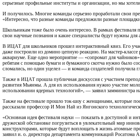
серьезные профильные институты и организации, но мы хотели 
И получилось. Многие команды серьезно проработали свои пре
«Интересно, что разные команды предложили разные площадки
Школьникам тоже было очень интересно. В рамках фестиваля п
свои научные познания и какие специалисты будут нужны для а
В ИЦАТ для школьников прошел интерактивный квиз. Его учас
даже построили из домино цепную реакцию. На мастер-классе 
аквариуме. Еще одно мероприятие — «сопромат для чайников» в
ребятам с помощью бумаги и бумажного скотча нужно было соор
сломались, но один уцелел — и команда создателей получила 
Также в ИЦАТ прошла публичная дискуссия с участием препод
развития Мьянмы. А для их использования нужно участие мол
использовании ядерных технологий», — заявил замминистра на
Также на фестивале прошло ток-шоу с женщинами, которые пос
рассказали профессор И Мон Най из Янгонского технологическ
«Основная идея фестиваля науки — показать в доступной и и
дружеской обстановке погрузиться в увлекательный мир иннова
конструкторами, которые будут воплощать в жизнь атомные пр
заявил и. о. директора департамента коммуникаций Росатома 