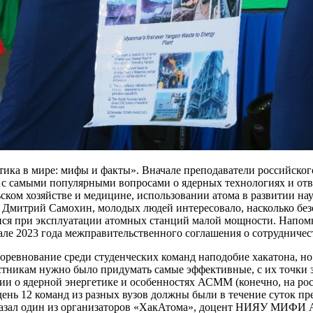
ика в мире: мифы и факты». Вначале преподаватели российског
самыми популярными вопросами о ядерных технологиях и отве
ком хозяйстве и медицине, использовании атома в развитии нау
в, Дмитрий Самохин, молодых людей интересовало, насколько бе
ся при эксплуатации атомных станций малой мощности. Напомн
е 2023 года межправительственного соглашения о сотрудничест
евнование среди студенческих команд наподобие хакатона, но н
икам нужно было придумать самые эффективные, с их точки зр
ии о ядерной энергетике и особенностях АСММ (конечно, на рос
день 12 команд из разных вузов должны были в течение суток 
ссказал один из организаторов «ХакАтома», доцент НИЯУ МИФИ А