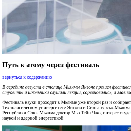
Путь к атому через фестиваль
вернуться к содержанию
В середине августа в столице Мьянмы Янгоне прошел фестива
студенты и школьники слушали лекции, соревновались, а главн
Фестиваль науки проходит в Мьянме уже второй раз и собирае
Технологическом университете Янгона и Сингапурско-Мьянман
Республики Союз Мьянма доктор Мьо Тейн Чжо, интерес студент
наукой и ядерной энергетикой.