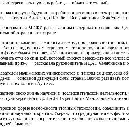
заинтересовать и увлечь ребят», — объясняет ученый.
дложения, учтя будущие потребности регионов в электроэнергии
», — отметил Александр Нахабов. Все участники «ХакАтома» п
реподаватели МИФИ рассказали им о ядерных технологиях. Дети
томной отрасли в их стране.
тники знакомились с мирным атомом, проверяли свои знания, п
ребята из подручных материалов мастерили лодки определенного
 форме бумажного шоу. «Мы показали, например, как из листа А
удить стул со спинкой, который сможет выдержать вес человека
главный приз», — рассказала руководитель ИЦАЭ Челябинска и 
авателей мьянманских университетов и панельная дискуссия об
одежи — основной движущей силы страны. Важно развивать пот
уки и технологий Аун Зея.
вятили свою жизнь научной и исследовательской деятельности. 
ого университета и До Нэ Зи Тыры Нау из Мандалайского техно
нтересной форме возможности атомных технологий, объединить 
ций и научных открытий. Уверен, что среди участников фестивал
оекты, продвигать энергетические технологии, создавать новые
Андрей Тимонов.