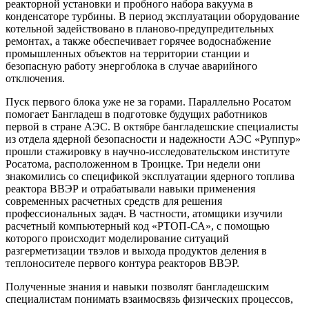
реакторной установки и пробного набора вакуума в
конденсаторе турбины. В период эксплуатации оборудование
котельной задействовано в планово-предупредительных
ремонтах, а также обеспечивает горячее водоснабжение
промышленных объектов на территории станции и
безопасную работу энергоблока в случае аварийного
отключения.
Пуск первого блока уже не за горами. Параллельно Росатом
помогает Бангладеш в подготовке будущих работников
первой в стране АЭС. В октябре бангладешские специалисты
из отдела ядерной безопасности и надежности АЭС «Руппур»
прошли стажировку в научно-исследовательском институте
Росатома, расположенном в Троицке. Три недели они
знакомились со спецификой эксплуатации ядерного топлива
реактора ВВЭР и отрабатывали навыки применения
современных расчетных средств для решения
профессиональных задач. В частности, атомщики изучили
расчетный компьютерный код «РТОП-СА», с помощью
которого происходит моделирование ситуаций
разгерметизации твэлов и выхода продуктов деления в
теплоносителе первого контура реакторов ВВЭР.
Полученные знания и навыки позволят бангладешским
специалистам понимать взаимосвязь физических процессов,