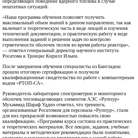
определяющих поведение ядерного топлива в случае
нештатных ситуаций.
«Наша программа обучения позволяет получить
максимальный объем знаний в данном направлении, так как
включает и теоретическую часть в виде лекций и изучения
технической документации, и практическую работу в виде
выполнения заданий и решения задач по контролю
герметичности оболочек твэлов во время работы реактора»,
— отметил генеральный директор научного института
Росатома в Троицке Кирилл Ильин.
После завершения обучения специалисты из Бангладеш
прошли итоговую сертификацию и получили
квалификационные свидетельства по работе с компьютерным
кодом «РТОП-СА».
Руководитель лаборатории спектрометрии и мониторинга
оболочек тепловыделяющих элементов АЭС «Руппур»
Мухаммад Шараф Уддин отметил, что тренинги,
организованные Росатомом для персонала «Руппур», стали
для них прекрасной возможностью повысить свою
квалификацию. «Программа курса состояла из практических
и теоретических материалов. Все лекции, задания, учебные
материалы и методические рекомендации были понятными,
краткими и максимально применимыми к нашей работе.