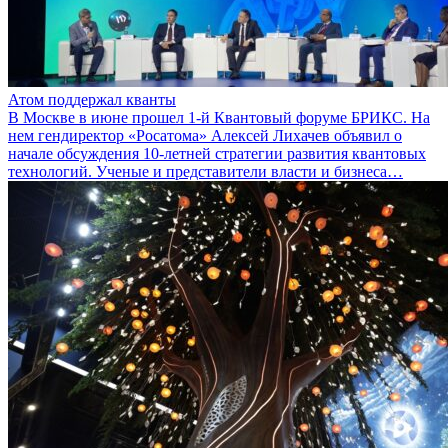
Атом поддержал кванты
В Москве в июне прошел 1-й Квантовый форуме БРИКС. На
нем гендиректор «Росатома» Алексей Лихачев объявил о
начале обсуждения 10-летней стратегии развития квантовых
технологий. Ученые и представители власти и бизнеса…