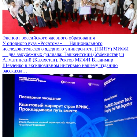
Экспорт российского ядерного образования
У опорного вуза «Росатома» — Национального
исследовательского ядерного университета (НИЯУ) МИФИ
— два зарубежных филиала: Ташкентский (Узбекистан) и
Алматинский (Казахстан). Ректор МИФИ Владимир
Шевченко в эксклюзивном интервью нашему изданию
рассказал…