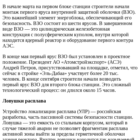
В начале марта на первом блоке станции строители начали
монтаж первого яруса внутренней защитной оболочки (ВЗО).
Это важнейший элемент энергоблока, обеспечивающий его
безопасность. ВЗО состоит из шести ярусов. В завершенном
виде ВЗО — это цилиндрическая железобетонная
конструкция с полусферическим куполом, внутри которой
находится ядерный реактор и оборудование первого контура
АЭС.
В конце мая первый ярус ВЗО был установлен в проектное
положение. Президент АО «Атомстройэкспорт» (АСЭ)
Андрей Петров, присутствовавший на площадке, отметил, что
сейчас в стройке «Эль-Дабаа» участвует более 20 тыс.
человек. В конце сентября строители начали возводить
первый ярус ВЗО для второго блока станции. Это сложный
технологический процесс: он длился около 15 часов.
Ловушки расплава
Устройство локализации расплава (УЛР) — российская
разработка, часть пассивной системы безопасности станции.
Ловушка — это емкость со стальным корпусом, который в
случае тяжелой аварии не позволяет фрагментам расплава
активной зоны выйти за пределы герметичной оболочки
здания реактора. Внутри ловушки находится так называемый