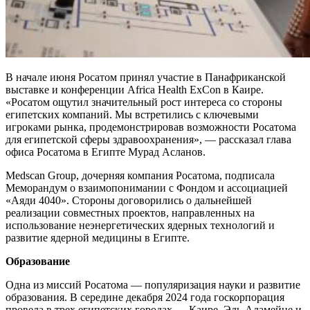
В начале июня Росатом принял участие в Панафриканской
выставке и конференции Africa Health ExCon в Каире.
«Росатом ощутил значительный рост интереса со стороны
египетских компаний. Мы встретились с ключевыми
игроками рынка, продемонстрировав возможности Росатома
для египетской сферы здравоохранения», — рассказал глава
офиса Росатома в Египте Мурад Асланов.
Medscan Group, дочерняя компания Росатома, подписала
Меморандум о взаимопонимании с Фондом и ассоциацией
«Аяди 4040». Стороны договорились о дальнейшей
реализации совместных проектов, направленных на
использование неэнергетических ядерных технологий и
развитие ядерной медицины в Египте.
Образование
Одна из миссий Росатома — популяризация науки и развитие
образования. В середине декабря 2024 года госкорпорация
провела в трех египетских городах — Каире, Эль-Аламейне и