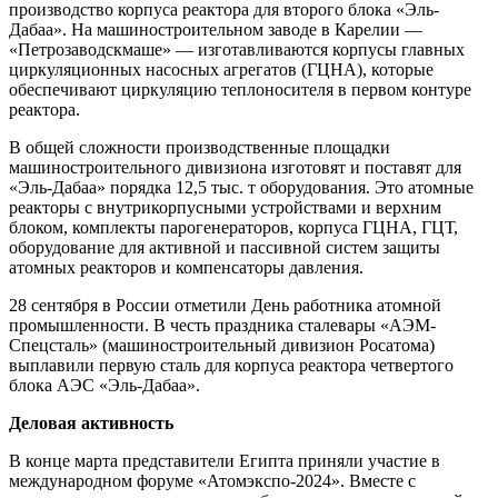
производство корпуса реактора для второго блока «Эль-
Дабаа». На машиностроительном заводе в Карелии —
«Петрозаводскмаше» — изготавливаются корпусы главных
циркуляционных насосных агрегатов (ГЦНА), которые
обеспечивают циркуляцию теплоносителя в первом контуре
реактора.
В общей сложности производственные площадки
машиностроительного дивизиона изготовят и поставят для
«Эль-Дабаа» порядка 12,5 тыс. т оборудования. Это атомные
реакторы с внутрикорпусными устройствами и верхним
блоком, комплекты парогенераторов, корпуса ГЦНА, ГЦТ,
оборудование для активной и пассивной систем защиты
атомных реакторов и компенсаторы давления.
28 сентября в России отметили День работника атомной
промышленности. В честь праздника сталевары «АЭМ-
Спецсталь» (машиностроительный дивизион Росатома)
выплавили первую сталь для корпуса реактора четвертого
блока АЭС «Эль-Дабаа».
Деловая активность
В конце марта представители Египта приняли участие в
международном форуме «Атомэкспо-2024». Вместе с