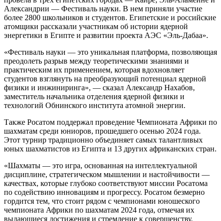
Александрии — Фестиваль науки. В нем приняли участие
более 2800 школьников и студентов. Египетские и российские
атомщики рассказали участникам об истории ядерной
энергетики в Египте и развитии проекта АЭС «Эль-Дабаа».
«Фестиваль науки — это уникальная платформа, позволяющая
преодолеть разрыв между теоретическими знаниями и
практическим их применением, которая вдохновляет
студентов взглянуть на преобразующий потенциал ядерной
физики и инжиниринга», — сказал Александр Нахабов,
заместитель начальника отделения ядерной физики и
технологий Обнинского института атомной энергии.
Также Росатом поддержал проведение Чемпионата Африки по
шахматам среди юниоров, прошедшего осенью 2024 года.
Этот турнир традиционно объединяет самых талантливых
юных шахматистов из Египта и 13 других африканских стран.
«Шахматы — это игра, основанная на интеллектуальной
дисциплине, стратегическом мышлении и настойчивости —
качествах, которые глубоко соответствуют миссии Росатома
по содействию инновациям и прогрессу. Росатом безмерно
гордится тем, что стоит рядом с чемпионами юношеского
чемпионата Африки по шахматам 2024 года, отмечая их
выдающиеся достижения и стремление к совершенству.