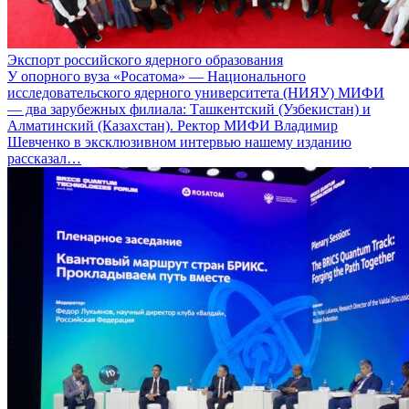
Экспорт российского ядерного образования
У опорного вуза «Росатома» — Национального
исследовательского ядерного университета (НИЯУ) МИФИ
— два зарубежных филиала: Ташкентский (Узбекистан) и
Алматинский (Казахстан). Ректор МИФИ Владимир
Шевченко в эксклюзивном интервью нашему изданию
рассказал…