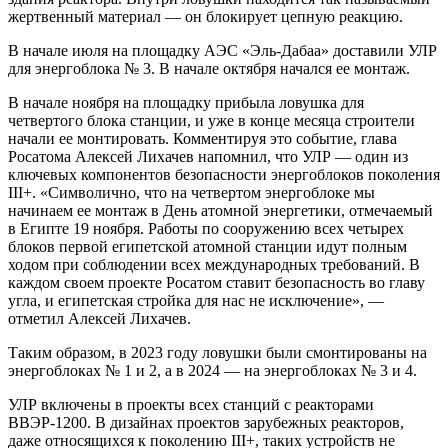
жертвенный материал — он блокирует цепную реакцию.
В начале июля на площадку АЭС «Эль-Дабаа» доставили УЛР
для энергоблока № 3. В начале октября начался ее монтаж.
В начале ноября на площадку прибыла ловушка для
четвертого блока станции, и уже в конце месяца строители
начали ее монтировать. Комментируя это событие, глава
Росатома Алексей Лихачев напомнил, что УЛР — один из
ключевых компонентов безопасности энергоблоков поколения
III+. «Символично, что на четвертом энергоблоке мы
начинаем ее монтаж в День атомной энергетики, отмечаемый
в Египте 19 ноября. Работы по сооружению всех четырех
блоков первой египетской атомной станции идут полным
ходом при соблюдении всех международных требований. В
каждом своем проекте Росатом ставит безопасность во главу
угла, и египетская стройка для нас не исключение», —
отметил Алексей Лихачев.
Таким образом, в 2023 году ловушки были смонтированы на
энергоблоках № 1 и 2, а в 2024 — на энергоблоках № 3 и 4.
УЛР включены в проекты всех станций с реакторами
ВВЭР‑1200. В дизайнах проектов зарубежных реакторов,
даже относящихся к поколению III+, таких устройств не