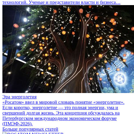
технологий. Ученые и представители власти и бизнеса…
Эра энерголетия
«Росатом» ввел в мировой словарь понятие «энерголетие».
Если коротко, энерголетие — это полная энергии, ума и
свершений долгая жизнь. Эта концепция обсуждалась на
Петербургском международном экономическом форуме
(ПМЭФ-2026).
Больше популярных статей