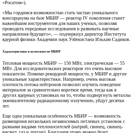
«Росатом»).
«Мы гордимся возможностью стать частью уникального
консорциума на базе МБИР — реактор IV поколения станет
важнейшим инструментом для наших ученых, позволяя
проводить передовые исследования и развивать научные
направления будущего», — подчеркнул директор Института
ядерной физики Академии наук Узбекистана Ильхам Садиков.
Характеристики и возможности МБИР
Тепловая мощность МБИР — 150 МВт, электрическая — 55
МВт. Для исследовательских реакторов это очень высокие
показатели. Помимо рекордной мощности, у МБИР и другие
уникальные характеристики. Например, очень высокая
плотность потока нейтронов позволит изучить поведение
материалов за сравнительно короткое время, тогда как в
других ядерных установках на то, чтобы подвергнуть металлы
эквивалентному радиационному излучению, уйдут десятки
лет.
Еще одна уникальная особенность МБИР — возможность
размещения нескольких независимых петлевых установок с
разными видами теплоносителей (натрий, свинец, свинец-
висмут, газ и другие). Благодаря этому можно будет