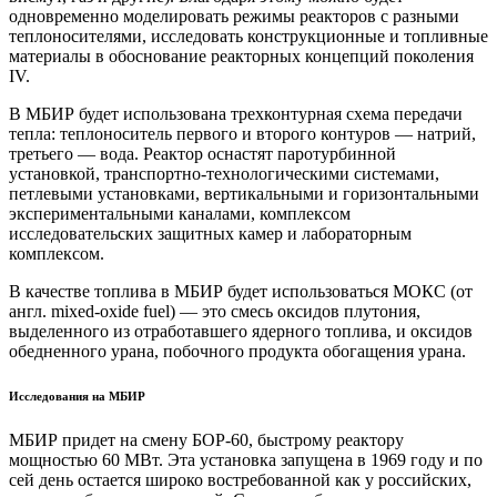
одновременно моделировать режимы реакторов с разными
теплоносителями, исследовать конструкционные и топливные
материалы в обоснование реакторных концепций поколения
IV.
В МБИР будет использована трехконтурная схема передачи
тепла: теплоноситель первого и второго контуров — натрий,
третьего — вода. Реактор оснастят паротурбинной
установкой, транспортно-технологическими системами,
петлевыми установками, вертикальными и горизонтальными
экспериментальными каналами, комплексом
исследовательских защитных камер и лабораторным
комплексом.
В качестве топлива в МБИР будет использоваться МОКС (от
англ. mixed-oxide fuel) — это смесь оксидов плутония,
выделенного из отработавшего ядерного топлива, и оксидов
обедненного урана, побочного продукта обогащения урана.
Исследования на МБИР
МБИР придет на смену БОР-60, быстрому реактору
мощностью 60 МВт. Эта установка запущена в 1969 году и по
сей день остается широко востребованной как у российских,