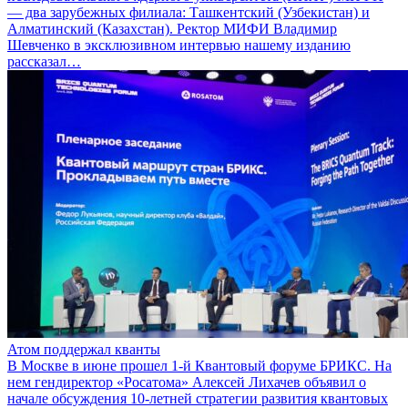
— два зарубежных филиала: Ташкентский (Узбекистан) и
Алматинский (Казахстан). Ректор МИФИ Владимир
Шевченко в эксклюзивном интервью нашему изданию
рассказал…
Атом поддержал кванты
В Москве в июне прошел 1-й Квантовый форуме БРИКС. На
нем гендиректор «Росатома» Алексей Лихачев объявил о
начале обсуждения 10-летней стратегии развития квантовых