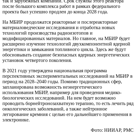
так и зарубежных компаний. Срок службы этого реактора
после большого комплекса работ в рамках федерального
проекта был успешно продлен до конца 2028 года.
На МБИР продолжатся реакторные и послереакторные
материаловедческие исследования и отработка новых
технологий производства радиоизотопов и
модифицированных материалов. Но главное, на МБИР будет
расширено изучение технологий двухкомпонентной ядерной
энергетики и замыкания топливного цикла. Здесь же будут
обосновывать создание безопасных ядерных энергетических
установок четвертого поколения.
В 2021 году утверждена национальная программа
перспективных экспериментальных исследований на МБИР в
период на 2028–2040 годы. Помимо традиционных сфер,
запланирована возможность неэнергетического
использования МБИР, например для проведения медико-
биологических исследований. На нем будет возможно
проводить борнейтронозахватную терапию, то есть лечить ряд
онкологических заболеваний, а также нейтронное
легирование кремния с целью его дальнейшего применения в
электронике.
Фото: НИИАР, РМС