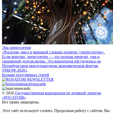
Эра энерголетия
«Росатом» ввел в мировой словарь понятие «энерголетие».
Если коротко, энерголетие — это полная энергии, ума и
свершений долгая жизнь. Эта концепция обсуждалась на
Петербургском международном экономическом форуме
(ПМЭФ-2026).
Больше популярных статей
© 2026
Государственная корпорация по атомной энергии
«РОСАТОМ»
.
Все права защищены.
Этот сайт использует cookies. Продолжая работу с сайтом, Вы