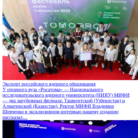
Экспорт российского ядерного образования
У опорного вуза «Росатома» — Национального
исследовательского ядерного университета (НИЯУ) МИФИ
— два зарубежных филиала: Ташкентский (Узбекистан) и
Алматинский (Казахстан). Ректор МИФИ Владимир
Шевченко в эксклюзивном интервью нашему изданию
рассказал…