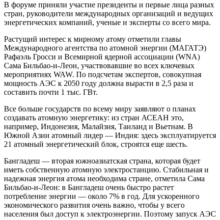
В форуме приняли участие президенты и первые лица разных
стран, руководители международных организаций и ведущих
энергетических компаний, ученые и эксперты со всего мира.
Растущий интерес к мирному атому отметили главы
Международного агентства по атом­ной энергии (МАГАТЭ)
Рафаэль Гросси и Всемирной ядерной ассоциации (WNA)
Сама Бильбао-и-Леон, участвовавшие во всех ключевых
мероприятиях WAW. По подсчетам экспертов, совокупная
мощность АЭС к 2050 году дол­жна вырасти в 2,5 раза и
составить почти 1 тыс. ГВт.
Все больше государств по всему миру заявляют о планах
создавать атомную энергетику: из стран АСЕАН это,
например, Индонезия, Малайзия, Таиланд и Вьетнам. В
Южной Азии атомный лидер — Индия: здесь эксплуатируется
21 атомный энергетический блок, строятся еще шесть.
Бангладеш — вторая южноазиатская страна, которая будет
иметь собственную атомную электростанцию. Стабильная и
надежная энергия атома необходима стране, отметила Сама
Бильбао-и-Леон: в Бангладеш очень быстро растет
потребление энергии — около 7% в год. Для ускоренного
экономического развития очень важно, чтобы у всего
населения был доступ к электроэнергии. Поэтому запуск АЭС