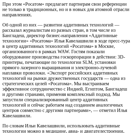
При этом «Росатом» предлагает партнерам свои референции
не только в традиционных, но и в новых для атомной отрасли
направлениях.
Об одной из них — развитии аддитивных технологий —
рассказал журналистам из разных стран, в том числе из
Бангладеш, директор бизнес-направления «Аддитивные
технологии» «Росатома» Илья Кавелашвили в ходе пресс-тура
в центр аддитивных технологий «Росатома» в Москве,
организованного в рамках WAW. Гостям показали
оборудование производства госкорпорации в действии: 3D-
принтеры, печатающие по технологии SLM, установки
прямого лазерного выращивания и электронно-лучевой
наплавки проволоки. «Экспорт российских аддитивных
технологий на рынки дружественных государств — одна из
стратегических целей «Росатома». Мы выстраиваем
эффективное сотрудничество с Индией, Египтом, Бангладеш
и другими странами, применяя комплексный подход. Мы
запустили специализированный центр аддитивных
технологий и сейчас работаем над созданием аналогичных
центров совместно с другими партнерами», — отметил Илья
Кавелашвили.
По словам Ильи Кавелашвили, использовать аддитивные
технологии можно в медицине, авиа- и двигателестроении,