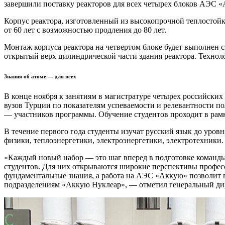
завершили поставку реакторов для всех четырех блоков АЭС 
Корпус реактора, изготовленный из высокопрочной теплостойко
от 60 лет с возможностью продления до 80 лет.
Монтаж корпуса реактора на четвертом блоке будет выполнен 
открытый верх цилиндрической части здания реактора. Технол
Знания об атоме — для всех
В конце ноября к занятиям в магистратуре четырех российских
вузов Турции по показателям успеваемости и релевантности п
— участников программы. Обучение студентов проходит в ра
В течение первого года студенты изучат русский язык до уров
физики, теплоэнергетики, электроэнергетики, электротехники.
«Каждый новый набор — это шаг вперед в подготовке команды
студентов. Для них открываются широкие перспективы професс
фундаментальные знания, а работа на АЭС «Аккую» позволит п
подразделениям «Аккую Нуклеар», — отметил генеральный ди