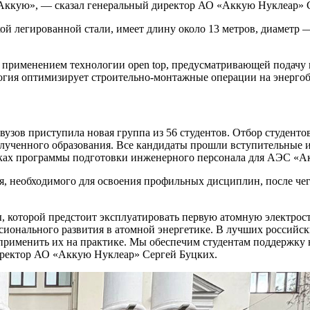
«Аккую», — сказал генеральный директор АО «Аккую Нуклеар» 
й легированной стали, имеет длину около 13 метров, диаметр —
с применением технологии open top, предусматривающей подачу
огия оптимизирует строительно-монтажные операции на энергоб
 вузов приступила новая группа из 56 студентов. Отбор студен
олученного образования. Все кандидаты прошли вступительные и
мках программы подготовки инженерного персонала для АЭС «А
ня, необходимого для освоения профильных дисциплин, после че
, которой предстоит эксплуатировать первую атомную электрос
ионального развития в атомной энергетике. В лучших российск
рименить их на практике. Мы обеспечим студентам поддержку н
ректор АО «Аккую Нуклеар» Сергей Буцких.