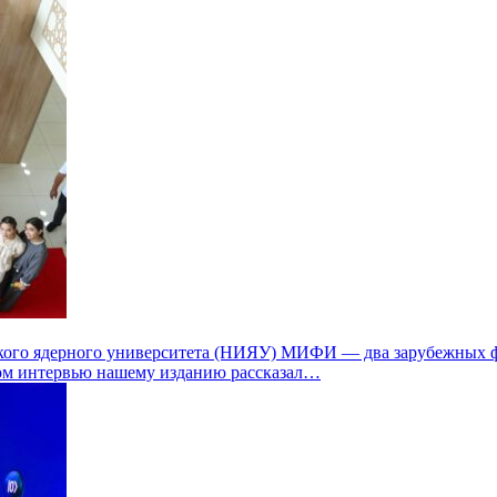
ского ядерного университета (НИЯУ) МИФИ — два зарубежных ф
ом интервью нашему изданию рассказал…