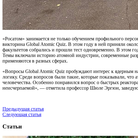
«Росатом» занимается не только обучением профильного персон
викторина Global Atomic Quiz. В этом году в ней приняли около
факультетов собрались и прошли тест одновременно. В этом г
Темы включали историю атомной индустрии, современные разра
применяются в разных сферах.
«Вопросы Global Atomic Quiz пробуждают интерес к ядерным н
логику. Среди вопросов были такие, которые показывали, что 
человечества. Особенно понравился вопрос о быстрых реактора
неисчерпаемой», — отметила профессор Шюле Эргюн, заведую
Предыдущая статья
Следующая статья
Статьи