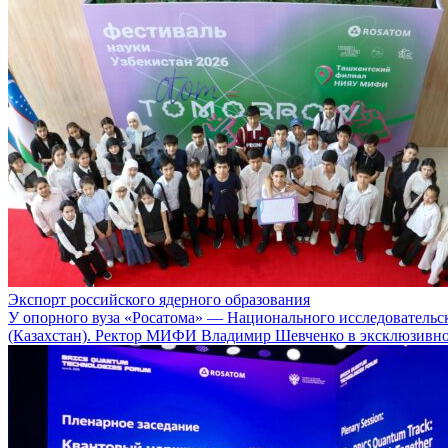
Экспорт российского ядерного образования
У опорного вуза «Росатома» — Национального исследователь
(Казахстан). Ректор МИФИ Владимир Шевченко в эксклюзивн