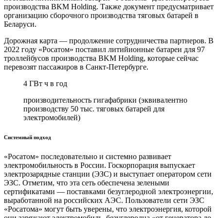
производства BKM Holding. Также документ предусматривает
организацию сборочного производства тяговых батарей в
Беларуси.
Дорожная карта — продолжение сотрудничества партнеров. В
2022 году «Росатом» поставил литийионные батареи для 97
троллейбусов производства BKM Holding, которые сейчас
перевозят пассажиров в Санкт-Петербурге.
4 ГВт ч в год
производительность гигафабрики (эквивалентно
производству 50 тыс. тяговых батарей для
электромобилей)
Системный подход
«Росатом» последовательно и системно развивает
электромобильность в России. Госкорпорация выпускает
электрозарядные станции (ЭЗС) и выступает оператором сети
ЭЗС. Отметим, что эта сеть обеспечена зелеными
сертификатами — поставками безуглеродной электроэнергии,
выработанной на российских АЭС. Пользователи сети ЭЗС
«Росатома» могут быть уверены, что электроэнергия, которой
они заряжают электромобиль, безуглеродна «от генератора до