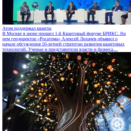
Атом поддержал кванты
В Москве в июне прошел 1-й Квантовый форуме БРИКС. На
нем гендиректор «Росатома» Алексей Лихачев объявил о
начале обсуждения 10-летней стратегии развития квантовых
технологий. Ученые и представители власти и бизнеса…