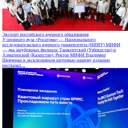
Экспорт российского ядерного образования
У опорного вуза «Росатома» — Национального
исследовательского ядерного университета (НИЯУ) МИФИ
— два зарубежных филиала: Ташкентский (Узбекистан) и
Алматинский (Казахстан). Ректор МИФИ Владимир
Шевченко в эксклюзивном интервью нашему изданию
рассказал…