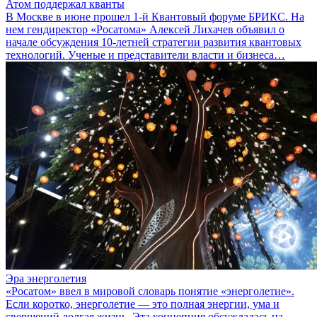
Атом поддержал кванты
В Москве в июне прошел 1-й Квантовый форуме БРИКС. На
нем гендиректор «Росатома» Алексей Лихачев объявил о
начале обсуждения 10-летней стратегии развития квантовых
технологий. Ученые и представители власти и бизнеса…
Эра энерголетия
«Росатом» ввел в мировой словарь понятие «энерголетие».
Если коротко, энерголетие — это полная энергии, ума и
свершений долгая жизнь. Эта концепция обсуждалась на