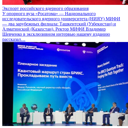
Экспорт российского ядерного образования
У опорного вуза «Росатома» — Национального
исследовательского ядерного университета (НИЯУ) МИФИ
— два зарубежных филиала: Ташкентский (Узбекистан) и
Алматинский (Казахстан). Ректор МИФИ Владимир
Шевченко в эксклюзивном интервью нашему изданию
рассказал…