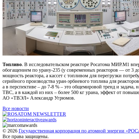
Топливо
. В исследовательском реакторе Росатома МИР.М1 вп
обогащением по урану-235 (у современных реакторов — от 3 д
мощность реактора, а кассет с топливом для перегрузки потре
серийного производства уран-эрбиевого топлива для реакторо
а в перспективе – до 7-8 % – это общемировой тренд и задача
ТВС, а в каждой из них – более 500 кг урана, эффект от повы
АО «ТВЭЛ» Александр Угрюмов.
Все новости
© 2026
Государственная корпорация по атомной энергии «Р
Все права защищены.