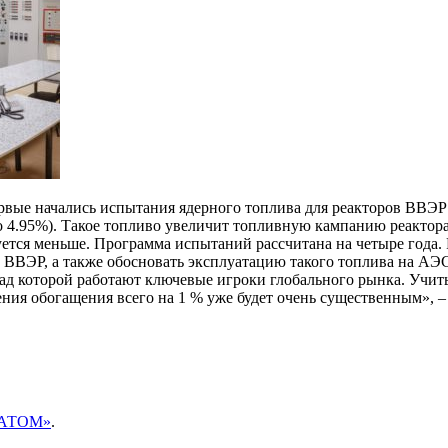
ервые начались испытания ядерного топлива для реакторов ВВЭ
о 4.95%). Такое топливо увеличит топливную кампанию реактора
буется меньше. Программа испытаний рассчитана на четыре года.
в ВВЭР, а также обосновать эксплуатацию такого топлива на А
, над которой работают ключевые игроки глобального рынка. Учи
шения обогащения всего на 1 % уже будет очень существенным», 
ОСАТОМ»
.