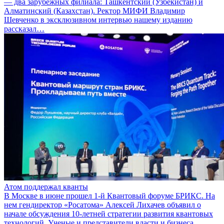
— два зарубежных филиала: Ташкентский (Узбекистан) и
Алматинский (Казахстан). Ректор МИФИ Владимир
Шевченко в эксклюзивном интервью нашему изданию
рассказал…
Атом поддержал кванты
В Москве в июне прошел 1-й Квантовый форуме БРИКС. На
нем гендиректор «Росатома» Алексей Лихачев объявил о
начале обсуждения 10-летней стратегии развития квантовых
технологий. Ученые и представители власти и бизнеса…