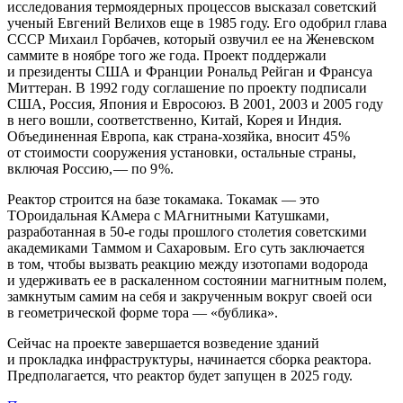
исследования термоядерных процессов высказал советский
ученый Евгений Велихов еще в 1985 году. Его одобрил глава
СССР Михаил Горбачев, который озвучил ее на Женевском
саммите в ноябре того же года. Проект поддержали
и президенты США и Франции Рональд Рейган и Франсуа
Миттеран. В 1992 году соглашение по проекту подписали
США, Россия, Япония и Евросоюз. В 2001, 2003 и 2005 году
в него вошли, соответственно, Китай, Корея и Индия.
Объединенная Европа, как страна-хозяйка, вносит 45 %
от стоимости сооружения установки, остальные страны,
включая Россию, — ​по 9 %.
Реактор строится на базе токамака. Токамак — ​это
ТОроидальная КАмера с МАгнитными Катушками,
разработанная в 50-е годы прошлого столетия советскими
академиками Таммом и Сахаровым. Его суть заключается
в том, чтобы вызвать реакцию между изотопами водорода
и удерживать ее в раскаленном состоянии магнитным полем,
замкнутым самим на себя и закрученным вокруг своей оси
в геометрической форме тора — ​«бублика».
Сейчас на проекте завершается возведение зданий
и прокладка инфраструктуры, начинается сборка реактора.
Предполагается, что реактор будет запущен в 2025 году.