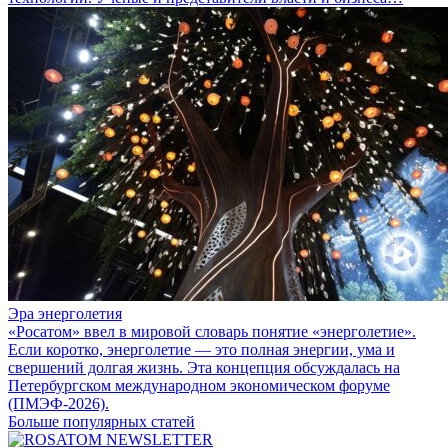
Эра энерголетия
«Росатом» ввел в мировой словарь понятие «энерголетие».
Если коротко, энерголетие — это полная энергии, ума и
свершений долгая жизнь. Эта концепция обсуждалась на
Петербургском международном экономическом форуме
(ПМЭФ-2026).
Больше популярных статей