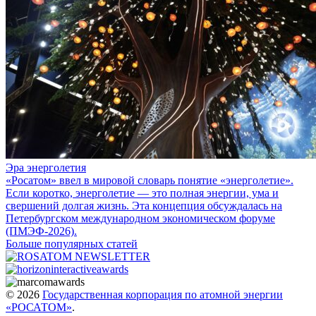
Эра энерголетия
«Росатом» ввел в мировой словарь понятие «энерголетие».
Если коротко, энерголетие — это полная энергии, ума и
свершений долгая жизнь. Эта концепция обсуждалась на
Петербургском международном экономическом форуме
(ПМЭФ-2026).
Больше популярных статей
© 2026
Государственная корпорация по атомной энергии
«РОСАТОМ»
.