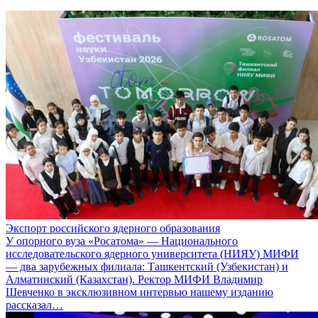
Экспорт российского ядерного образования
У опорного вуза «Росатома» — Национального
исследовательского ядерного университета (НИЯУ) МИФИ
— два зарубежных филиала: Ташкентский (Узбекистан) и
Алматинский (Казахстан). Ректор МИФИ Владимир
Шевченко в эксклюзивном интервью нашему изданию
рассказал…