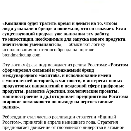
«Компания будет тратить время и
деньги на
то, чтобы
люди узнавали о
бренде и
понимали, что он означает. Если
существующий продукт уже выполнил эту работу,
то
инвестиции, необходимые для запуска нового продукта,
значительно уменьшаются»
, — ​объясняют логику
использования зонтичного бренда на портале
brendmarketing.com.
Эту логику фраза подтверждает из релиза Росатома:
«Росатом
сформировал сильный и
уважаемый бренд
международного масштаба, и
использование имени
с
многолетней историей, в
частности, в
интересах новых
продуктовых направлений в
неядерной сфере (цифровые
продукты, развитие Арктики, экологические проекты,
машиностроение и
др.) открывает предприятиям Росатома
широкие возможности по
выходу на
перспективные
рынки»
.
Ребрендинг стал частью реализации стратегии «Единый
Росатом», принятой в апреле нынешнего года. Стратегия
предполагает движение от глобального лидерства в атомной