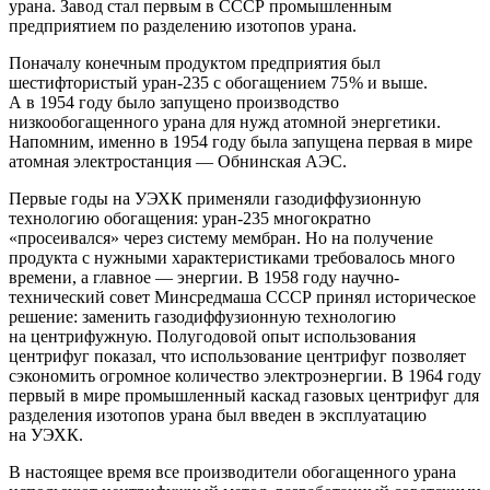
урана. Завод стал первым в СССР промышленным
предприятием по разделению изотопов урана.
Поначалу конечным продуктом предприятия был
шестифтористый уран‑235 с обогащением 75 % и выше.
А в 1954 году было запущено производство
низкообогащенного урана для нужд атомной энергетики.
Напомним, именно в 1954 году была запущена первая в мире
атомная электростанция — ​Обнинская АЭС.
Первые годы на УЭХК применяли газодиффузионную
технологию обогащения: уран‑235 многократно
«просеивался» через систему мембран. Но на получение
продукта с нужными характеристиками требовалось много
времени, а главное — ​энергии. В 1958 году научно-
технический совет Минсредмаша СССР принял историческое
решение: заменить газодиффузионную технологию
на центрифужную. Полугодовой опыт использования
центрифуг показал, что использование центрифуг позволяет
сэкономить огромное количество электроэнергии. В 1964 году
первый в мире промышленный каскад газовых центрифуг для
разделения изотопов урана был введен в эксплуатацию
на УЭХК.
В настоящее время все производители обогащенного урана