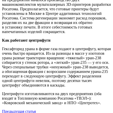
машинокомплектов мультилазерных 3D-принтеров разработки
Росатома. Предполагается, что готовые принтеры будут
установлены в Москве в Центре аддитивных технологий
Росатома. Cистема регенерации экономит расход порошков,
разделяя их на две фракции и возвращая их обратно
в установку печати. В итоге себестоимость готовых
напечатанных изделий сокращается.
Как работают центрифуги
Гексафторид урана в форме газа подают в центрифугу, которая
очень быстро вращается. Из-за разницы в массе у изотопов
урана разные траектории вращения: «тяжелый» уран‑238
собирается у стенок ротора, а «легкий» уран‑235 — ​у его оси.
Через специальные трубки «ненужный» уран‑238 выводится,
а обогащенная фракция с возросшим содержанием урана‑235
переходит в следующую центрифугу. Эффект разделения
одной центрифуги невелик, поэтому десятки тысяч
центрифуг объединяются в каскады.
Центрифуги изготавливаются на двух предприятиях (оба
входят в Топливную компанию Росатома «ТВЭЛ»):
«Ковровский механический завод» и НПО «Центротех».
Предыдущая статья