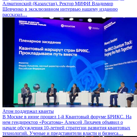
Алматинский (Казахстан). Ректор МИФИ Владимир
Шевченко в эксклюзивном интервью нашему изданию
рассказал…
Атом поддержал кванты
В Москве в июне прошел 1-й Квантовый форуме БРИКС. На
нем гендиректор «Росатома» Алексей Лихачев объявил о
начале обсуждения 10-летней стратегии развития квантовых
технологий. Ученые и представители власти и бизнеса…