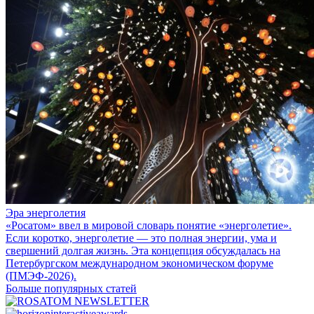
Эра энерголетия
«Росатом» ввел в мировой словарь понятие «энерголетие».
Если коротко, энерголетие — это полная энергии, ума и
свершений долгая жизнь. Эта концепция обсуждалась на
Петербургском международном экономическом форуме
(ПМЭФ-2026).
Больше популярных статей