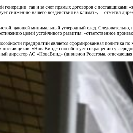
й генерации, так и за счет прямых договоров с поставщиками «
ствует снижению нашего воздействия на климат», — ​отметил ди
чистой, дающей минимальный углеродный след. Следовательно, 
достижению целей устойчивого развития: «ответственное произво
пособности предприятий является сформированная политика по 
и поставщиков. «НоваВинд» способствует сокращению углеродно
льный директор АО «НоваВинд» (дивизион Росатома, отвечающая 