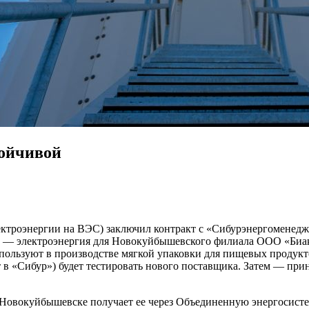
тойчивой
ектроэнергии на ВЭС) заключил контракт с «Сибурэнергоменедж
и — ​электроэнергия для Новокуйбышевского филиала ООО «Биа
ользуют в производстве мягкой упаковки для пищевых продуктов
в «Сибур») будет тестировать нового поставщика. Затем — ​пр
 Новокуйбышевске получает ее через Объединенную энергосист