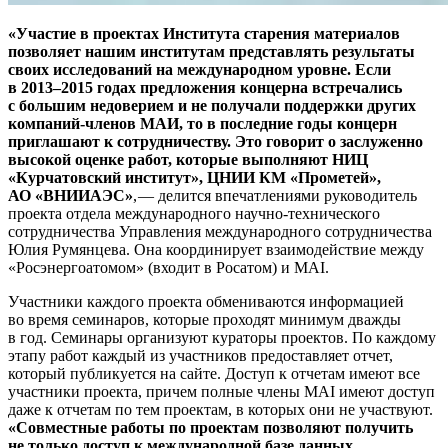
«Участие в
проектах Института старения материалов
позволяет нашим институтам представлять результаты
своих исследований на
международном уровне. Если
в
2013–2015
годах предложения концерна встречались
с
большим недоверием и
не
получали поддержки других
компаний-членов МАИ, то
в
последние годы концерн
приглашают к
сотрудничеству. Это говорит о
заслуженно
высокой оценке работ, которые выполняют НИЦ
«Курчатовский институт», ЦНИИ КМ «Прометей»,
АО
«ВНИИАЭС»
, — ​делится впечатлениями руководитель
проекта отдела международного научно-технического
сотрудничества Управления международного сотрудничества
Юлия Румянцева. Она координирует взаимодействие между
«Росэнергоатомом» (входит в Росатом) и MAI.
Участники каждого проекта обмениваются информацией
во время семинаров, которые проходят минимум дважды
в год. Семинары организуют кураторы проектов. По каждому
этапу работ каждый из участников предоставляет отчет,
который публикуется на сайте. Доступ к отчетам имеют все
участники проекта, причем полные члены MAI имеют доступ
даже к отчетам по тем проектам, в которых они не участвуют.
«Совместные работы по
проектам позволяют получить
не
только доступ к
международной базе данных