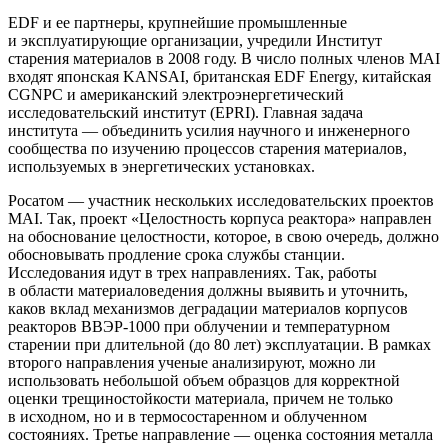
EDF и ее партнеры, крупнейшие промышленные
и эксплуатирующие организации, учредили Институт
старения материалов в 2008 году. В число полных членов MAI
входят японская KANSAI, британская EDF Energy, китайская
CGNPC и американский электроэнергетический
исследовательский институт (EPRI). Главная задача
института — ​объединить усилия научного и инженерного
сообщества по изучению процессов старения материалов,
используемых в энергетических установках.
Росатом — ​участник нескольких исследовательских проектов
MAI. Так, проект «Целостность корпуса реактора» направлен
на обоснование целостности, которое, в свою очередь, должно
обосновывать продление срока службы станции.
Исследования идут в трех направлениях. Так, работы
в области материаловедения должны выявить и уточнить,
каков вклад механизмов деградации материалов корпусов
реакторов ВВЭР‑1000 при облучении и температурном
старении при длительной (до 80 лет) эксплуатации. В рамках
второго направления ученые анализируют, можно ли
использовать небольшой объем образцов для корректной
оценки трещиностойкости материала, причем не только
в исходном, но и в термосостаренном и облученном
состояниях. Третье направление — ​оценка состояния металла