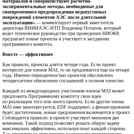
материалов и
совершенствуют расчетно-
экспериментальные методы, необходимые для
своевременного предупреждения недопустимых
повреждений элементов АЭС после длительной
эксплуатации»
, — ​комментирует первый заместитель
директора ВНИИАЭС-НТП Владимир Потапов, который
ведет техническое руководство при проведении НИОКР,
предлагает новые проекты и участвует в заседаниях
программного комитета.
Вместе
—
эффективнее
Как правило, проекты длятся четыре года. Если проект
интересен для членов MAI, то он продлевается еще на четыре
года. Именно периодичностью проектов обусловлено
четырехлетнее обновление соглашений о полном членстве.
Каждый из международных участников-членов MAI может
предложить Программному комитету свои идеи
по реализации того или иного проекта. Если другие члены
MAI ими заинтересуются, EDF поддержит, а финансирование
будет достаточным, новые предложения включаются в проект.
Соблюдается правило: в проекте участвует минимум две
компании. Такой подход позволяет решать общую задачу
максимально эффективно, используя опыт каждой стороны.
Так, проектом по повышению надежности вихретокового