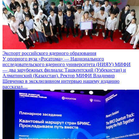
Экспорт российского ядерного образования
У опорного вуза «Росатома» — Национального
исследовательского ядерного университета (НИЯУ) МИФИ
— два зарубежных филиала: Ташкентский (Узбекистан) и
Алматинский (Казахстан). Ректор МИФИ Владимир
Шевченко в эксклюзивном интервью нашему изданию
рассказал…