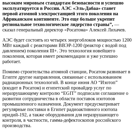
высоким мировым стандартам безопасности и успешно
эксплуатируется в России. АЭС «Эль-Дабаа» станет
первой атомной электростанцией этого поколения на
Африканском континенте. Это еще больше укрепит
региональное технологическое лидерство страны”,
—
сказал генеральный директор «Росатома» Алексей Лихачев.
АЭС будет состоять из четырех энергоблоков мощностью 1200
МВт каждый с реакторами ВВЭР-1200 (реактор с водой под
давлением) поколения III+. Это технология новейшего
поколения, которая имеет рекомендации и уже успешно
работает.
Помимо строительства атомной станции, Росатом развивает в
Египте другие направления, связанные с использованием
радиационных технологий. В конце июня АО “Изотоп”
(входит в Росатом) и египетский провайдер услуг по
неразрушающему контролю “EGIT” подписали соглашение о
развитии сотрудничества в области поставок изотопов
промышленного назначения. Документ
предусматривает
регулярные поставки в Египет радиоактивного изотопа
иридий-192, а также оборудования для неразрушающего
контроля, в частности, гамма-дефектоскопов российского
производства.