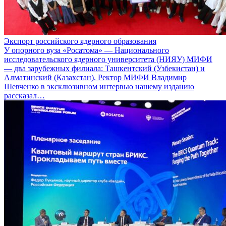
Экспорт российского ядерного образования
У опорного вуза «Росатома» — Национального
исследовательского ядерного университета (НИЯУ) МИФИ
— два зарубежных филиала: Ташкентский (Узбекистан) и
Алматинский (Казахстан). Ректор МИФИ Владимир
Шевченко в эксклюзивном интервью нашему изданию
рассказал…