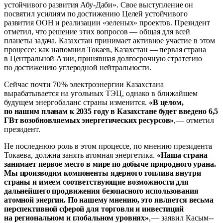
устойчивого развития Абу-­Даби». Свое выступление он
посвятил усилиям по достижению Целей устойчивого
развития ООН и реализации «зеленых» проектов. Президент
отметил, что решение этих вопросов —
общая для всей
планеты задача. Казахстан принимает активное участие в этом
процессе: как напомнил Токаев, Казахстан —
первая страна
в Центральной Азии, принявшая долгосрочную стратегию
по достижению углеродной нейтральности.
Сейчас почти 70
% электроэнергии Казахстана
вырабатывается на угольных ТЭЦ, однако в ближайшем
будущем энергобаланс страны изменится.
«В целом,
по нашим планам к 2035 году в Казахстане будет введено 6,5
ГВт возобновляемых энергетических ресурсов»
,
—
отметил
президент.
Не последнюю роль в этом процессе, по мнению президента
Токаева, должна занять атомная энергетика.
«Наша страна
занимает первое место в мире по добыче природного урана.
Мы производим компоненты ядерного топлива внутри
страны и имеем соответствующие возможности для
дальнейшего продвижения безопасного использования
атомной энергии. По нашему мнению, это является весьма
перспективной сферой для торговли и инвестиций
на региональном и глобальном уровнях»
,
—
заявил Касым-­