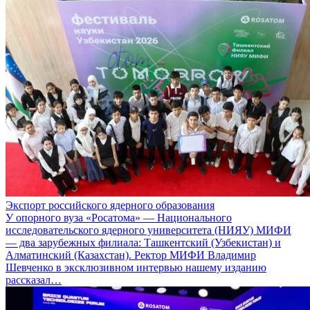
Экспорт российского ядерного образования
У опорного вуза «Росатома» — Национального
исследовательского ядерного университета (НИЯУ) МИФИ
— два зарубежных филиала: Ташкентский (Узбекистан) и
Алматинский (Казахстан). Ректор МИФИ Владимир
Шевченко в эксклюзивном интервью нашему изданию
рассказал…