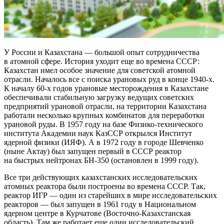
У России и Казахстана — ​большой опыт сотрудничества
в атомной сфере. История уходит еще во времена СССР:
Казахстан имел особое значение для советской атомной
отрасли. Началось все с поиска урановых руд в конце 1940‑х.
К началу 60‑х годов урановые месторождения в Казахстане
обеспечивали стабильную загрузку ведущих советских
предприятий урановой отрасли, на территории Казахстана
работали несколько крупных комбинатов для переработки
урановой руды. В 1957 году на базе Физико-­технического
института Академии наук КазССР открылся Институт
ядерной физики (ИЯФ). А в 1972 году в городе Шевченко
(ныне Актау) был запущен первый в СССР реактор
на быстрых нейтронах БН‑350 (остановлен в 1999 году).
Все три действующих казахстанских исследовательских
атомных реактора были построены во времена СССР. Так,
реактор ИГР — ​один из старейших в мире исследовательских
реакторов — ​был запущен в 1961 году в Национальном
ядерном центре в Курчатове (Восточно-­Казахстанская
область). Там же работает еще один исследовательский