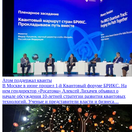
Атом поддержал кванты
В Москве в июне прошел 1-й Квантовый форуме БРИКС. На
нем гендиректор «Росатома» Алексей Лихачев объявил о
начале обсуждения 10-летней стратегии развития квантовых
технологий. Ученые и представители власти и бизнеса…