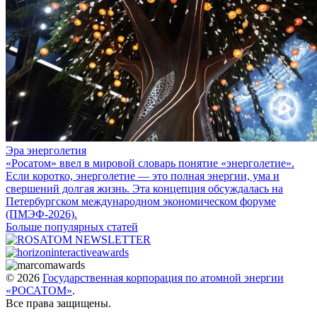
Эра энерголетия
«Росатом» ввел в мировой словарь понятие «энерголетие».
Если коротко, энерголетие — это полная энергии, ума и
свершений долгая жизнь. Эта концепция обсуждалась на
Петербургском международном экономическом форуме
(ПМЭФ-2026).
Больше популярных статей
© 2026
Государственная корпорация по атомной энергии
«РОСАТОМ»
.
Все права защищены.