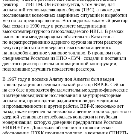
реактор — ​ИВГ.1М. Он используется, в том числе, для
испытаний тепловыделяющих сборок (ТВС), а также для
исследования возможных аварийных ситуаций и выработки
мер по их предотвращению. Этот водоохлаждаемый реактор
был создан в 1990 году в результате модернизации
высокотемпературного газоохлаждаемого ИВГ.1. В рамках
выполнения международных обязательств Казахстана
по нераспространению ядерного оружия на этом реакторе
ведутся работы по конверсии с высокообогащенного
на низкообогащенное урановое топливо. В прошлом году
специалисты Росатома из НПО «ЛУЧ» создали и поставили
для этого реактора твэлы инновационной конструкции,
позволившие улучшить показатели реактора.
В 1967 году в поселке Алатау под Алматы был введен
в эксплуатацию исследовательский реактор ВВР-К. Сейчас
на его базе проводятся фундаментальные ядерно-­физические
и материаловедческие исследования и внутриреакторные
испытания, производство радиоизотопов для медицины
и промышленности и другие работы. ВВР-К несколько лет
назад также перешел на низкообогащенное топливо: для этого
ядерной установке потребовалась конверсия и глубокая
модернизация, которую доверили предприятиям Росатома.
НИКИЭТ им. Доллежаля обеспечил технологическое
обоснование, НЗХК произвел топливо, а компания СНИИП-