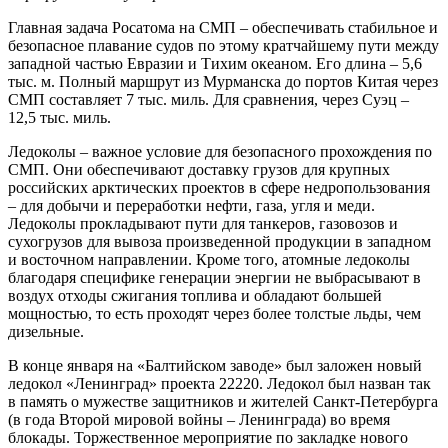
Главная задача Росатома на СМП – обеспечивать стабильное и
безопасное плавание судов по этому кратчайшему пути между
западной частью Евразии и Тихим океаном. Его длина – 5,6
тыс. м. Полный маршрут из Мурманска до портов Китая через
СМП составляет 7 тыс. миль. Для сравнения, через Суэц –
12,5 тыс. миль.
Ледоколы – важное условие для безопасного прохождения по
СМП. Они обеспечивают доставку грузов для крупных
российских арктических проектов в сфере недропользования
– для добычи и переработки нефти, газа, угля и меди.
Ледоколы прокладывают пути для танкеров, газовозов и
сухогрузов для вывоза произведенной продукции в западном
и восточном направлении. Кроме того, атомные ледоколы
благодаря специфике генерации энергии не выбрасывают в
воздух отходы сжигания топлива и обладают большей
мощностью, то есть проходят через более толстые льды, чем
дизельные.
В конце января на «Балтийском заводе» был заложен новый
ледокол «Ленинград» проекта 22220. Ледокол был назван так
в память о мужестве защитников и жителей Санкт-Петербурга
(в года Второй мировой войны – Ленинграда) во время
блокады. Торжественное мероприятие по закладке нового