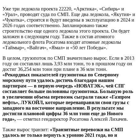
Уже три ледокола проекта 22220, «Арктика», «Сибирь» и
«Урал», проводят суда по СМП. Еще два ледокола, «Якутия» и
«Чукотка», строятся и будут введены в эксплуатацию в 2024 и
2026 годах соответственно. Запланировано также
строительство еще одного ледокола этого проекта. Он будет
заложен в следующем году. Также в состав атомного
ледокольного флота Росатома входят атомные ледоколы
«Таймыр», «Вайгач», «Ямал» и «50 лет Победы».
В целом, грузопоток по СМП значительно вырос. Если в 2013
году он составлял лишь 3,93 млн тонн, то в прошлом году он
достиг 36,254 млн тонн при плане в 36 млн тонн.
«Рекордных показателей грузопотока по Северному
морскому пути удалось достичь благодаря нашим
партнерам — в первую очередь «НОВАТЭК», чей СПГ
составляет больше половины грузопотока. Большую роль
в увеличении объема перевозок сыграли также «Газпром
нефть», ЛУКОЙЛ, которые перенаправили свои грузы с
западного на восточное направление. В результате мы
достигли плановой цифры 36 млн тонн еще до Нового
года»,
— отметил гендиректор Росатома Алексей Лихачев.
Также вырос транзит:
«Транзитные перевозки на СМП
удалось не только вернуть к уровню 2021 года, но и