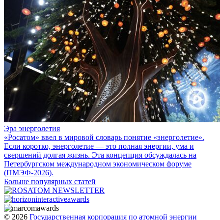
Эра энерголетия
«Росатом» ввел в мировой словарь понятие «энерголетие».
Если коротко, энерголетие — это полная энергии, ума и
свершений долгая жизнь. Эта концепция обсуждалась на
Петербургском международном экономическом форуме
(ПМЭФ-2026).
Больше популярных статей
© 2026
Государственная корпорация по атомной энергии