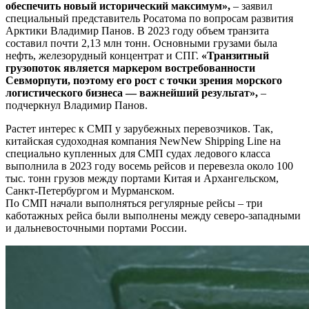
обеспечить новый исторический максимум»,
– заявил
специальный представитель Росатома по вопросам развития
Арктики Владимир Панов. В 2023 году объем транзита
составил почти 2,13 млн тонн. Основными грузами была
нефть, железорудный концентрат и СПГ.
«Транзитный
грузопоток является маркером востребованности
Севморпути, поэтому его рост с точки зрения морского
логистического бизнеса — важнейший результат»,
–
подчеркнул Владимир Панов.
Растет интерес к СМП у зарубежных перевозчиков. Так,
китайская судоходная компания NewNew Shipping Line на
специально купленных для СМП судах ледового класса
выполнила в 2023 году восемь рейсов и перевезла около 100
тыс. тонн грузов между портами Китая и Архангельском,
Санкт-Петербургом и Мурманском.
По СМП начали выполняться регулярные рейсы – три
каботажных рейса были выполнены между северо-западными
и дальневосточными портами России.