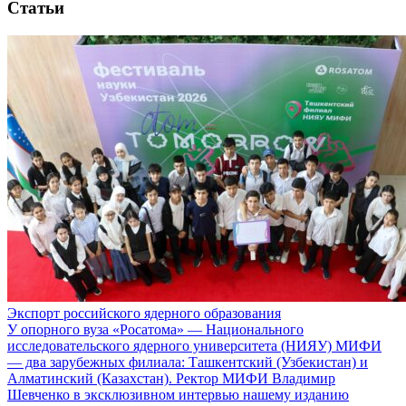
Статьи
Экспорт российского ядерного образования
У опорного вуза «Росатома» — Национального
исследовательского ядерного университета (НИЯУ) МИФИ
— два зарубежных филиала: Ташкентский (Узбекистан) и
Алматинский (Казахстан). Ректор МИФИ Владимир
Шевченко в эксклюзивном интервью нашему изданию