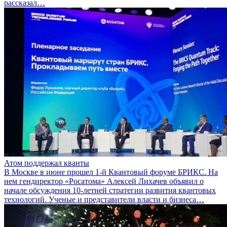
рассказал…
Атом поддержал кванты
В Москве в июне прошел 1-й Квантовый форуме БРИКС. На
нем гендиректор «Росатома» Алексей Лихачев объявил о
начале обсуждения 10-летней стратегии развития квантовых
технологий. Ученые и представители власти и бизнеса…