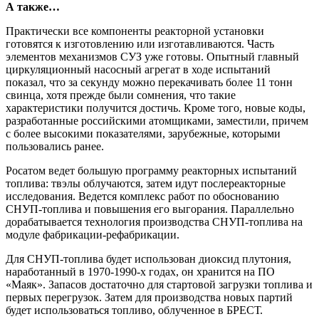
А также…
Практически все компоненты реакторной установки
готовятся к изготовлению или изготавливаются. Часть
элементов механизмов СУЗ уже готовы. Опытный главный
циркуляционный насосный агрегат в ходе испытаний
показал, что за секунду можно перекачивать более 11 тонн
свинца, хотя прежде были сомнения, что такие
характеристики получится достичь. Кроме того, новые коды,
разработанные российскими атомщиками, заместили, причем
с более высокими показателями, зарубежные, которыми
пользовались ранее.
Росатом ведет большую программу реакторных испытаний
топлива: твэлы облучаются, затем идут послереакторные
исследования. Ведется комплекс работ по обоснованию
СНУП-топлива и повышения его выгорания. Параллельно
дорабатывается технология производства СНУП-топлива на
модуле фабрикации-рефабрикации.
Для СНУП-топлива будет использован диоксид плутония,
наработанный в 1970-1990-х годах, он хранится на ПО
«Маяк». Запасов достаточно для стартовой загрузки топлива и
первых перегрузок. Затем для производства новых партий
будет использоваться топливо, облученное в БРЕСТ.