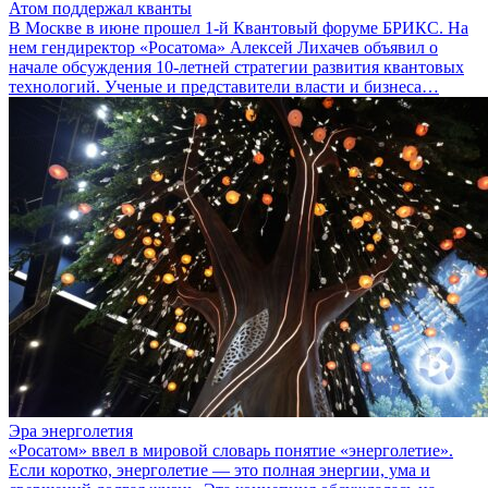
Атом поддержал кванты
В Москве в июне прошел 1-й Квантовый форуме БРИКС. На
нем гендиректор «Росатома» Алексей Лихачев объявил о
начале обсуждения 10-летней стратегии развития квантовых
технологий. Ученые и представители власти и бизнеса…
Эра энерголетия
«Росатом» ввел в мировой словарь понятие «энерголетие».
Если коротко, энерголетие — это полная энергии, ума и