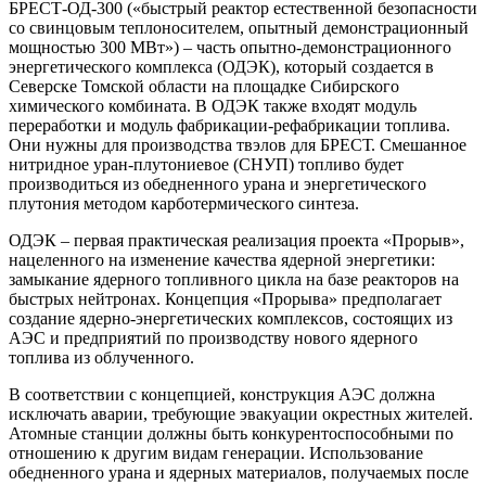
БРЕСТ-ОД-300 («быстрый реактор естественной безопасности
со свинцовым теплоносителем, опытный демонстрационный
мощностью 300 МВт») – часть опытно-демонстрационного
энергетического комплекса (ОДЭК), который создается в
Северске Томской области на площадке Сибирского
химического комбината. В ОДЭК также входят модуль
переработки и модуль фабрикации-рефабрикации топлива.
Они нужны для производства твэлов для БРЕСТ. Смешанное
нитридное уран-плутониевое (СНУП) топливо будет
производиться из обедненного урана и энергетического
плутония методом карботермического синтеза.
ОДЭК – первая практическая реализация проекта «Прорыв»,
нацеленного на изменение качества ядерной энергетики:
замыкание ядерного топливного цикла на базе реакторов на
быстрых нейтронах. Концепция «Прорыва» предполагает
создание ядерно-энергетических комплексов, состоящих из
АЭС и предприятий по производству нового ядерного
топлива из облученного.
В соответствии с концепцией, конструкция АЭС должна
исключать аварии, требующие эвакуации окрестных жителей.
Атомные станции должны быть конкурентоспособными по
отношению к другим видам генерации. Использование
обедненного урана и ядерных материалов, получаемых после