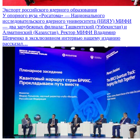
Экспорт российского ядерного образования
У опорного вуза «Росатома» — Национального
исследовательского ядерного университета (НИЯУ) МИФИ
— два зарубежных филиала: Ташкентский (Узбекистан) и
Алматинский (Казахстан). Ректор МИФИ Владимир
Шевченко в эксклюзивном интервью нашему изданию
рассказал…