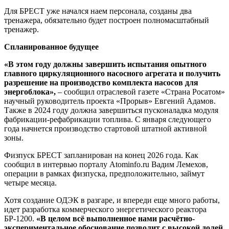
Для БРЕСТ уже начался наем персонала, созданы два
тренажера, обязательно будет построен полномасштабный
тренажер.
Спланированное будущее
«В этом году должны завершить испытания опытного
главного циркуляционного насосного агрегата и получить
разрешение на производство комплекта насосов для
энергоблока»,
– сообщил отраслевой газете «Страна Росатом»
научный руководитель проекта «Прорыв» Евгений Адамов.
Также в 2024 году должна завершиться пусконаладка модуля
фабрикации-рефабрикации топлива. С января следующего
года начнется производство стартовой штатной активной
зоны.
Физпуск БРЕСТ запланирован на конец 2026 года. Как
сообщил в интервью порталу Atominfo.ru Вадим Лемехов,
операции в рамках физпуска, предположительно, займут
четыре месяца.
Хотя создание ОДЭК в разгаре, и впереди еще много работы,
идет разработка коммерческого энергетического реактора
БР-1200.
«В целом всё выполненное нами расчётно-
экспериментальное обоснование позволит с высокой долей