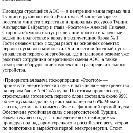
Площадка строящейся АЭС — в центре внимания первых лиц
Турции и руководителей «Росатома». В конце января ее
посетили министр энергетики и природных ресурсов Турции
Альпарслан Байрактар и глава «Росатома» Алексей Лихачев.
Стороны обсудили статус реализации проекта и ключевые
задачи по подготовке к вводу в эксплуатацию блока № 1.
Гости ознакомились с ходом работ на основных объектах
первого пускового комплекса. Они посетили блочный пункт
управления первого энергоблока, где в плановом режиме уже
работают сотрудники оперативной смены АЭС, а также
осмотрели оборудование комплектного распределительного
устройства.
«Приоритетная задача госкорпорации «Росатом» —
произвести энергетический пуск и дать первое электричество
на первом блоке АЭС «Аккую». По итогам прошлого года
строительная готовность первого блока составила около 99%,
объем пусконаладочных работ выполнен на 65%. Можно
сказать, что мы находимся сейчас на финишной прямой пуска.
Обеспечена устойчивая связь с энергосистемой Турции.
Задача текущего года — проведение всех необходимых
процедур под надзором турецкого и российского регуляторов
по подготовке к выработке первой электроэнергии. Стоит