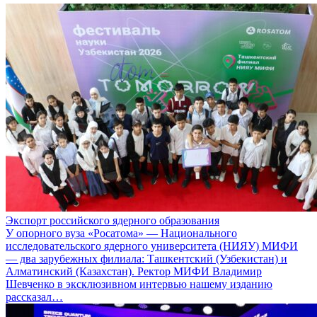
Экспорт российского ядерного образования
У опорного вуза «Росатома» — Национального
исследовательского ядерного университета (НИЯУ) МИФИ
— два зарубежных филиала: Ташкентский (Узбекистан) и
Алматинский (Казахстан). Ректор МИФИ Владимир
Шевченко в эксклюзивном интервью нашему изданию
рассказал…