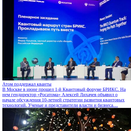
Атом поддержал кванты
В Москве в июне прошел 1-й Квантовый форуме БРИКС. На
нем гендиректор «Росатома» Алексей Лихачев объявил о
начале обсуждения 10-летней стратегии развития квантовых
технологий. Ученые и представители власти и бизнеса…