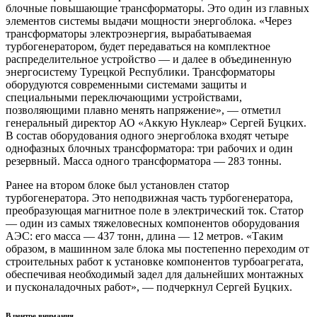
блочные повышающие трансформаторы. Это один из главных
элементов системы выдачи мощности энергоблока. «Через
трансформаторы электроэнергия, вырабатываемая
турбогенератором, будет передаваться на комплектное
распределительное устройство — и далее в объединенную
энергосистему Турецкой Республики. Трансформаторы
оборудуются современными системами защиты и
специальными переключающими устройствами,
позволяющими плавно менять напряжение», — отметил
генеральный директор АО «Аккую Нуклеар» Сергей Буцких.
В состав оборудования одного энергоблока входят четыре
однофазных блочных трансформатора: три рабочих и один
резервный. Масса одного трансформатора — 283 тонны.
Ранее на втором блоке был установлен статор
турбогенератора. Это неподвижная часть турбогенератора,
преобразующая магнитное поле в электрический ток. Статор
— один из самых тяжеловесных компонентов оборудования
АЭС: его масса — 437 тонн, длина — 12 метров. «Таким
образом, в машинном зале блока мы постепенно переходим от
строительных работ к установке компонентов турбоагрегата,
обеспечивая необходимый задел для дальнейших монтажных
и пусконаладочных работ», — подчеркнул Сергей Буцких.
В центре внимания