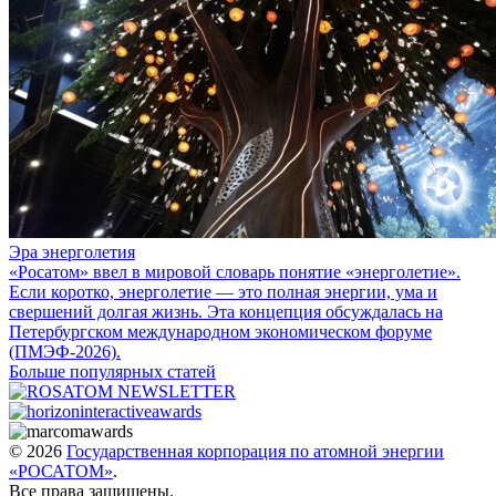
Эра энерголетия
«Росатом» ввел в мировой словарь понятие «энерголетие».
Если коротко, энерголетие — это полная энергии, ума и
свершений долгая жизнь. Эта концепция обсуждалась на
Петербургском международном экономическом форуме
(ПМЭФ-2026).
Больше популярных статей
© 2026
Государственная корпорация по атомной энергии
«РОСАТОМ»
.
Все права защищены.