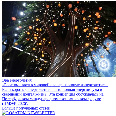
Эра энерголетия
«Росатом» ввел в мировой словарь понятие «энерголетие».
Если коротко, энерголетие — это полная энергии, ума и
свершений долгая жизнь. Эта концепция обсуждалась на
Петербургском международном экономическом форуме
(ПМЭФ-2026).
Больше популярных статей