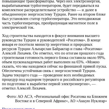
повышающие трансформаторы. Через них электроэнергия,
вырабатываемая турбогенератором, будет передаваться на
комплектное распределительное устройство — и далее в
объединенную энергосистему Турции. Ранее на втором блоке
был установлен статор турбогенератора. Это неподвижная
часть турбогенератора, преобразующая магнитное поле в
электрический ток.
Ход строительства находится в фокусе внимания высшего
руководства Турции и руководителей «Росатома». В конце
января ее посетили министр энергетики и природных
ресурсов Турции Альпарслан Байрактар и глава «Росатома»
Алексей Лихачев. Он отметил, что по итогам прошлого года
строительная готовность первого блока составила около 99%,
объем пусконаладочных работ выполнен на 65%. «Можно
сказать, что мы находимся сейчас на финишной прямой пуска.
Обеспечена устойчивая связь с энергосистемой Турции.
Задача текущего года — проведение всех необходимых
процедур под надзором турецкого и российского регуляторов
по подготовке к выработке первой электроэнергии», —
отметил Алексей Лихачев.
Фото: АО АСЭ, «Региональный офис Росатома на Ближнем
Востоке и в Северной Африке», АО «Аккую Нуклеар»