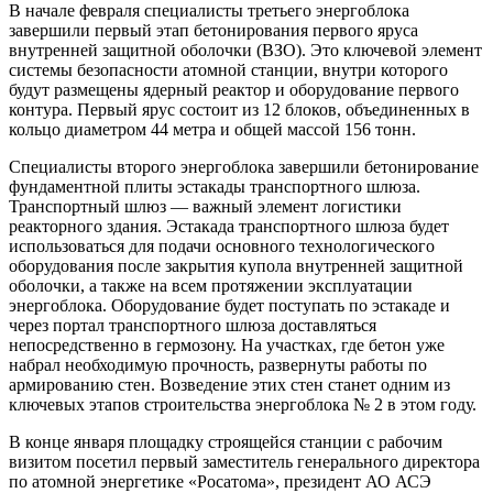
В начале февраля специалисты третьего энергоблока
завершили первый этап бетонирования первого яруса
внутренней защитной оболочки (ВЗО). Это ключевой элемент
системы безопасности атомной станции, внутри которого
будут размещены ядерный реактор и оборудование первого
контура. Первый ярус состоит из 12 блоков, объединенных в
кольцо диаметром 44 метра и общей массой 156 тонн.
Специалисты второго энергоблока завершили бетонирование
фундаментной плиты эстакады транспортного шлюза.
Транспортный шлюз — важный элемент логистики
реакторного здания. Эстакада транспортного шлюза будет
использоваться для подачи основного технологического
оборудования после закрытия купола внутренней защитной
оболочки, а также на всем протяжении эксплуатации
энергоблока. Оборудование будет поступать по эстакаде и
через портал транспортного шлюза доставляться
непосредственно в гермозону. На участках, где бетон уже
набрал необходимую прочность, развернуты работы по
армированию стен. Возведение этих стен станет одним из
ключевых этапов строительства энергоблока № 2 в этом году.
В конце января площадку строящейся станции с рабочим
визитом посетил первый заместитель генерального директора
по атомной энергетике «Росатома», президент АО АСЭ