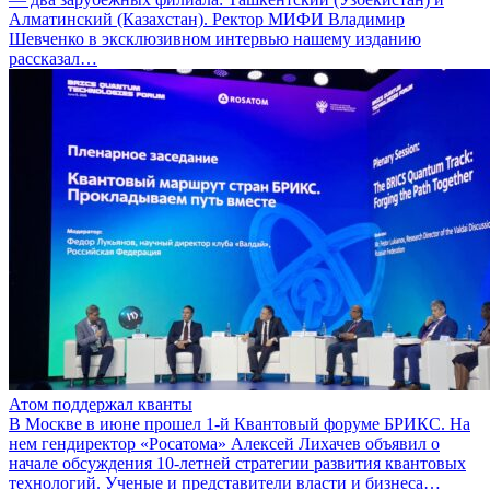
Алматинский (Казахстан). Ректор МИФИ Владимир
Шевченко в эксклюзивном интервью нашему изданию
рассказал…
Атом поддержал кванты
В Москве в июне прошел 1-й Квантовый форуме БРИКС. На
нем гендиректор «Росатома» Алексей Лихачев объявил о
начале обсуждения 10-летней стратегии развития квантовых
технологий. Ученые и представители власти и бизнеса…