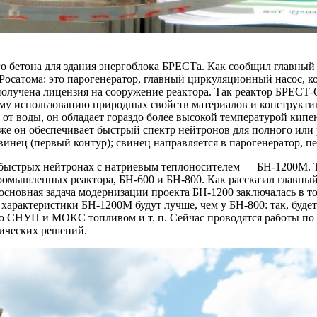
го бетона для здания энергоблока БРЕСТа. Как сообщил главны
Росатома: это парогенератор, главный циркуляционный насос, ко
 получена лицензия на сооружение реактора. Так реактор БРЕСТ
ому использованию природных свой­ств материалов и конструк
 от воды, он обладает гораздо более высокой температурой кипе
же он обеспечивает быстрый спектр нейтронов для полного или
винец (первый контур); свинец направляется в парогенератор, пе
 быстрых нейтронах с натриевым теплоносителем — ​БН‑1200М. 
ромышленных реактора, БН‑600 и БН‑800. Как рассказал главны
сновная задача модернизации проекта БН‑1200 заключалась в т
характеристики БН‑1200М будут лучше, чем у БН‑800: так, буде
о СНУП и МОКС топливом и т. п. Сейчас проводятся работы по 
ических решений.