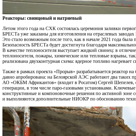
Реакторы: свинцовый и натриевый
Летом этого года на СХК состоялась церемония заливки перво
БРЕСТа уже заказаны для изготовления на отраслевых заводах 
Это стало возможным после того, как в начале 2021 года была
Безопасность БРЕСТа будет достигнута благодаря максимальн
В качестве теплоносителя выступает жидкий свинец: в отличие
теплоносителя, пожары, химические или тепловые взрывы, так
реализована двухконтурная схема: ядерное топливо нагревает с
Также в рамках проекта «Прорыв» разрабатывается реактор на
давно апробирована: на Белоярской АЭС работают два таких п
АО «ОКБМ Африкантов» (входит в Росатом) Сергей Шепелев, о
генерации, в том числе паро-газовыми установками. Ключевые 
конструктивные и компоновочные решения по активной зоне с
и выполняются дополнительные НИОКР по обоснованию техн