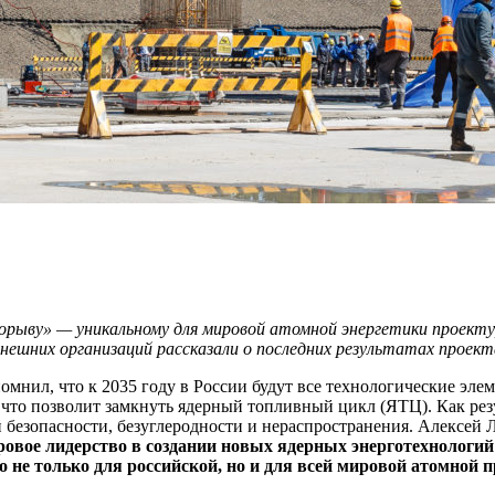
орыву» — ​уникальному для мировой атомной энергетики проекту
ешних организаций рассказали о последних результатах проекта
мнил, что к 2035 году в России будут все технологические эле
 что позволит замкнуть ядерный топливный цикл (ЯТЦ). Как резу
 безопасности, безуглеродности и нераспространения. Алексей Л
ровое лидерство в создании новых ядерных энерготехнологий
но не только для российской, но и для всей мировой атомно