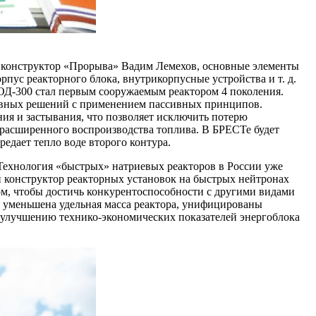
й конструктор «Прорыва» Вадим Лемехов, основные элементы
рпус реакторного блока, внутрикорпусные устройства и т. д.
-ОД‑300 стал первым сооружаемым реактором 4 поколения.
тивных решений с применением пассивных принципов.
ния и застывания, что позволяет исключить потерю
 расширенного воспроизводства топлива. В БРЕСТе будет
редает тепло воде второго контура.
Технология «быстрых» натриевых реакторов в России уже
й конструктор реакторных установок на быстрых нейтронах
ом, чтобы достичь конкурентоспособности с другими видами
т уменьшена удельная масса реактора, унифицированы
улучшению технико-­экономических показателей энергоблока