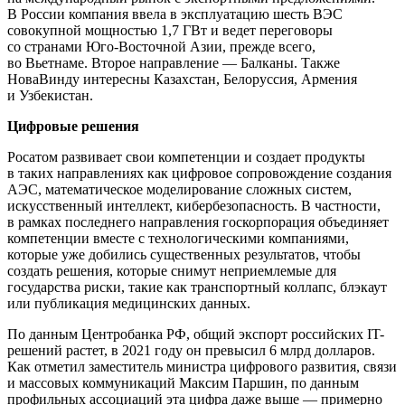
В России компания ввела в эксплуатацию шесть ВЭС
совокупной мощностью 1,7 ГВт и ведет переговоры
со странами Юго-­Восточной Азии, прежде всего,
во Вьетнаме. Второе направление — ​Балканы. Также
НоваВинду интересны Казахстан, Белоруссия, Армения
и Узбекистан.
Цифровые решения
Росатом развивает свои компетенции и создает продукты
в таких направлениях как цифровое сопровождение создания
АЭС, математическое моделирование сложных систем,
искусственный интеллект, кибербезопасность. В частности,
в рамках последнего направления госкорпорация объединяет
компетенции вместе с технологическими компаниями,
которые уже добились существенных результатов, чтобы
создать решения, которые снимут неприемлемые для
государства риски, такие как транспортный коллапс, блэкаут
или публикация медицинских данных.
По данным Центробанка РФ, общий экспорт российских IT-
решений растет, в 2021 году он превысил 6 млрд долларов.
Как отметил заместитель министра цифрового развития, связи
и массовых коммуникаций Максим Паршин, по данным
профильных ассоциаций эта цифра даже выше — ​примерно