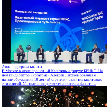
Атом поддержал кванты
В Москве в июне прошел 1-й Квантовый форуме БРИКС. На
нем гендиректор «Росатома» Алексей Лихачев объявил о
начале обсуждения 10-летней стратегии развития квантовых
технологий. Ученые и представители власти и бизнеса…