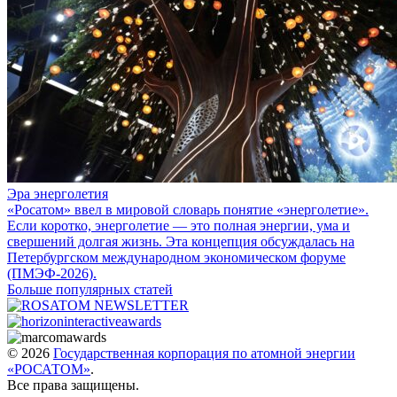
Эра энерголетия
«Росатом» ввел в мировой словарь понятие «энерголетие».
Если коротко, энерголетие — это полная энергии, ума и
свершений долгая жизнь. Эта концепция обсуждалась на
Петербургском международном экономическом форуме
(ПМЭФ-2026).
Больше популярных статей
© 2026
Государственная корпорация по атомной энергии
«РОСАТОМ»
.
Все права защищены.