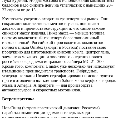
Лука Бурелли. Но для массового использования композитных
баллонов надо снизить цену на углепластик с нынешних 20–
22 евро за кг до 13.
Композиты уверенно входят на транспортный рынок. Они
сокращают количество элементов и узлов, повышают
жесткость и прочность конструкции и, что самое важное
снижают массу изделия. Ниже масса — ​меньше топлива,
поэтому композитный транспорт более экономичный
и экологичный. Российский производитель композитов
полного цикла Umatex (входит в Росатом) поставил свою
продукцию для изготовления консоли крыла, центроплана,
элементов механизации и хвостового оперения нового
российского среднемагистрального лайнера МС‑21–300.
Кроме того, композиты Umatex уже несколько лет используют
итальянские производители транспорта. Гибридные,
углеродные ткани Umatex сертифицированы и используются
при изготовлении яхт компании Salorenzo на верфях в городах
Massa и Ameglia. А препреги — ​для производства
автоаксессуаров и скоростных мотоциклов.
Ветроэнергетика
НоваВинд (ветроэнергетический дивизион Росатома)
наработал компетенции «дома» и теперь выходит
на международный рынок с экспортными предложениями.