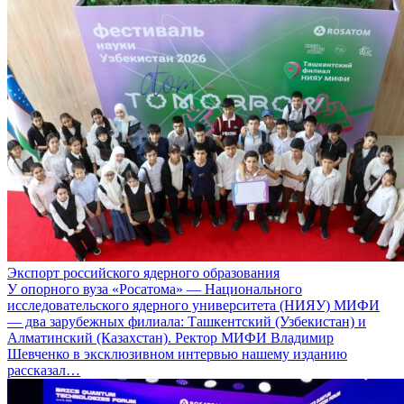
Экспорт российского ядерного образования
У опорного вуза «Росатома» — Национального
исследовательского ядерного университета (НИЯУ) МИФИ
— два зарубежных филиала: Ташкентский (Узбекистан) и
Алматинский (Казахстан). Ректор МИФИ Владимир
Шевченко в эксклюзивном интервью нашему изданию
рассказал…