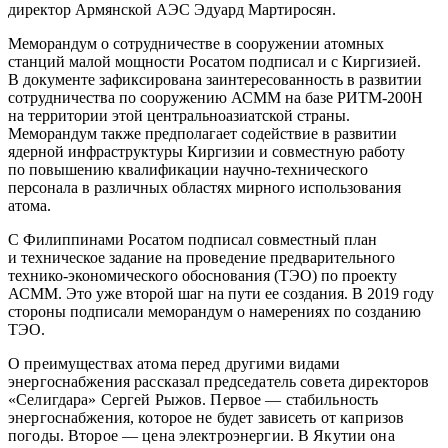
директор Армянской АЭС Эдуард Мартиросян.
Меморандум о сотрудничестве в сооружении атомных
станций малой мощности Росатом подписал и с Киргизией.
В документе зафиксирована заинтересованность в развитии
сотрудничества по сооружению АСММ на базе РИТМ‑200Н
на территории этой центральноазиатской страны.
Меморандум также предполагает содействие в развитии
ядерной инфраструктуры Киргизии и совместную работу
по повышению квалификации научно-­технического
персонала в различных областях мирного использования
атома.
С Филиппинами Росатом подписал совместный план
и техническое задание на проведение предварительного
технико-­экономического обоснования (ТЭО) по проекту
АСММ. Это уже второй шаг на пути ее создания. В 2019 году
стороны подписали меморандум о намерениях по созданию
ТЭО.
О преимуществах атома перед другими видами
энергоснабжения рассказал председатель совета директоров
«Селигдара» Сергей Рыжов. Первое —
стабильность
энергоснабжения, которое не будет зависеть от капризов
погоды. Второе —
цена электроэнергии. В Якутии она