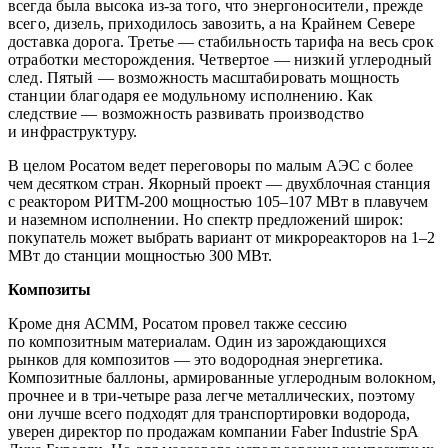
всегда была высока из-за того, что энергоносители, прежде
всего, дизель, приходилось завозить, а на Крайнем Севере
доставка дорога. Третье —
стабильность тарифа на весь срок
отработки месторождения. Четвертое —
низкий углеродный
след. Пятый —
возможность масштабировать мощность
станции благодаря ее модульному исполнению. Как
следствие —
возможность развивать производство
и инфраструктуру.
В целом Росатом ведет переговоры по малым АЭС с более
чем десятком стран. Якорный проект —
двухблочная станция
с реактором РИТМ‑200 мощностью 105–107 МВт в плавучем
и наземном исполнении. Но спектр предложений широк:
покупатель может выбрать вариант от микрореакторов на 1–2
МВт до станции мощностью 300 МВт.
Композиты
Кроме дня АСММ, Росатом провел также сессию
по композитным материалам. Один из зарождающихся
рынков для композитов — ​это водородная энергетика.
Композитные баллоны, армированные углеродным волокном,
прочнее и в три-четыре раза легче металлических, поэтому
они лучше всего подходят для транспортировки водорода,
уверен директор по продажам компании Faber Industrie SpA