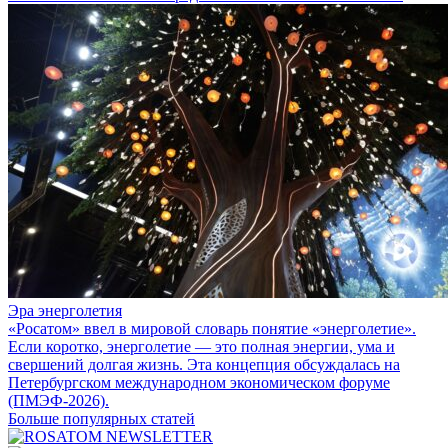
Эра энерголетия
«Росатом» ввел в мировой словарь понятие «энерголетие».
Если коротко, энерголетие — это полная энергии, ума и
свершений долгая жизнь. Эта концепция обсуждалась на
Петербургском международном экономическом форуме
(ПМЭФ-2026).
Больше популярных статей