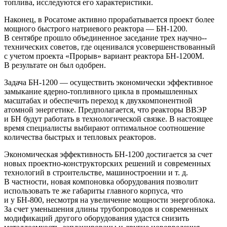
топлива, исследуются его характеристики.
Наконец, в Росатоме активно прорабатывается проект более
мощного быстрого натриевого реактора —
БН‑1200.
В сентябре прошло объединенное заседание трех научно-­
технических советов, где оценивался усовершенствованный
с учетом проекта «Прорыв» вариант реактора БН‑1200М.
В результате он был одобрен.
Задача БН‑1200 —
осуществить экономически эффективное
замыкание ­ядерно-­топливного цикла в промышленных
масштабах и обеспечить переход к двухкомпонентной
атомной энергетике. Предполагается, что реакторы ВВЭР
и БН будут работать в технологической связке. В настоящее
время специалисты выбирают оптимальное соотношение
количества быстрых и тепловых реакторов.
Экономическая эффективность БН‑1200 достигается за счет
новых проектно-­конструкторских решений и современных
технологий в строительстве, машиностроении и т.
д.
В частности, новая компоновка оборудования позволит
использовать те же габариты главного корпуса, что
и у БН‑800, несмотря на увеличение мощности энергоблока.
За счет уменьшения длины трубопроводов и современных
модификаций другого оборудования удастся снизить