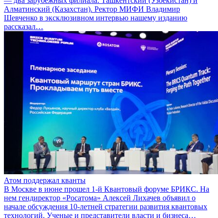
— два зарубежных филиала: Ташкентский (Узбекистан) и
Алматинский (Казахстан). Ректор МИФИ Владимир
Шевченко в эксклюзивном интервью нашему изданию
рассказал…
Атом поддержал кванты
В Москве в июне прошел 1-й Квантовый форуме БРИКС. На
нем гендиректор «Росатома» Алексей Лихачев объявил о
начале обсуждения 10-летней стратегии развития квантовых
технологий. Ученые и представители власти и бизнеса…