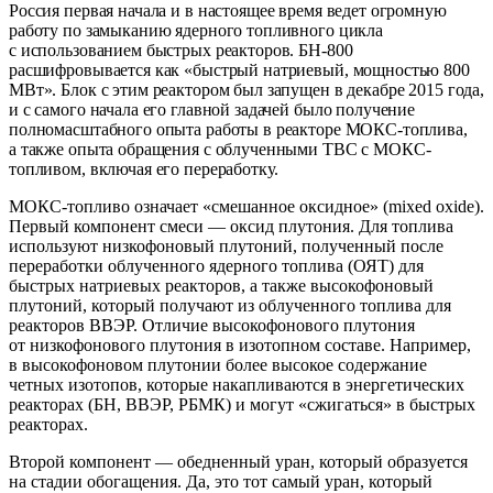
Россия первая начала и в настоящее время ведет огромную
работу по замыканию ядерного топливного цикла
с использованием быстрых реакторов. БН‑800
расшифровывается как «быстрый натриевый, мощностью 800
МВт». Блок с этим реактором был запущен в декабре 2015 года,
и с самого начала его главной задачей было получение
полномасштабного опыта работы в реакторе МОКС-топлива,
а также опыта обращения с облученными ТВС с МОКС-
топливом, включая его переработку.
МОКС-топливо означает «смешанное оксидное» (mixed oxide).
Первый компонент смеси —
оксид плутония. Для топлива
используют низкофоновый плутоний, полученный после
переработки облученного ядерного топлива (ОЯТ) для
быстрых натриевых реакторов, а также высокофоновый
плутоний, который получают из облученного топлива для
реакторов ВВЭР. Отличие высокофонового плутония
от низкофонового плутония в изотопном составе. Например,
в высокофоновом плутонии более высокое содержание
четных изотопов, которые накапливаются в энергетических
реакторах (БН, ВВЭР, РБМК) и могут «сжигаться» в быстрых
реакторах.
Второй компонент —
обедненный уран, который образуется
на стадии обогащения. Да, это тот самый уран, который