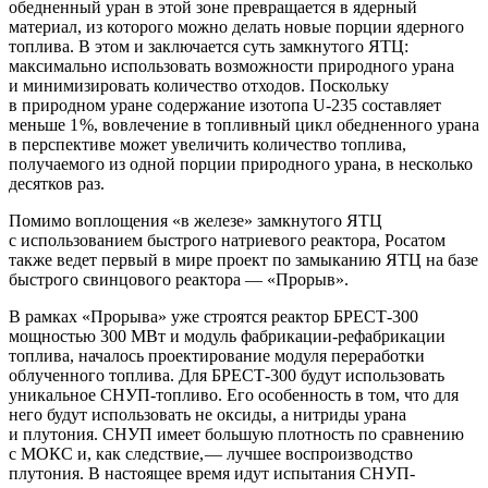
обедненный уран в этой зоне превращается в ядерный
материал, из которого можно делать новые порции ядерного
топлива. В этом и заключается суть замкнутого ЯТЦ:
максимально использовать возможности природного урана
и минимизировать количество отходов. Поскольку
в природном уране содержание изотопа U‑235 составляет
меньше 1
%, вовлечение в топливный цикл обедненного урана
в перспективе может увеличить количество топлива,
получаемого из одной порции природного урана, в несколько
десятков раз.
Помимо воплощения «в железе» замкнутого ЯТЦ
с использованием быстрого натриевого реактора, Росатом
также ведет первый в мире проект по замыканию ЯТЦ на базе
быстрого свинцового реактора —
«Прорыв».
В рамках «Прорыва» уже строятся реактор БРЕСТ‑300
мощностью 300 МВт и модуль фабрикации-­рефабрикации
топлива, началось проектирование модуля переработки
облученного топлива. Для БРЕСТ‑300 будут использовать
уникальное СНУП-топливо. Его особенность в том, что для
него будут использовать не оксиды, а нитриды урана
и плутония. СНУП имеет большую плотность по сравнению
с МОКС и, как следствие,
—
лучшее воспроизводство
плутония. В настоящее время идут испытания СНУП-