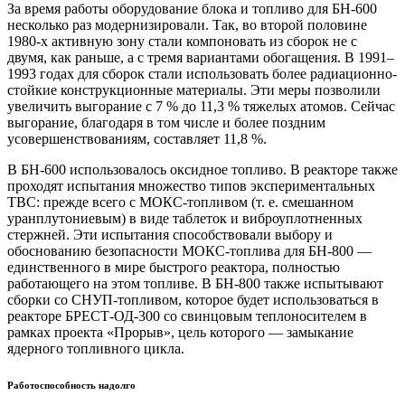
За время работы оборудование блока и топливо для БН-600
несколько раз модернизировали. Так, во второй половине
1980-х активную зону стали компоновать из сборок не с
двумя, как раньше, а с тремя вариантами обогащения. В 1991–
1993 годах для сборок стали использовать более радиационно-
стойкие конструкционные материалы. Эти меры позволили
увеличить выгорание с 7 % до 11,3 % тяжелых атомов. Сейчас
выгорание, благодаря в том числе и более поздним
усовершенствованиям, составляет 11,8 %.
В БН-600 использовалось оксидное топливо. В реакторе также
проходят испытания множество типов экспериментальных
ТВС: прежде всего с МОКС-топливом (т. е. смешанном
уранплутониевым) в виде таблеток и виброуплотненных
стержней. Эти испытания способствовали выбору и
обоснованию безопасности МОКС-топлива для БН-800 —
единственного в мире быстрого реактора, полностью
работающего на этом топливе. В БН-800 также испытывают
сборки со СНУП-топливом, которое будет использоваться в
реакторе БРЕСТ-ОД-300 со свинцовым теплоносителем в
рамках проекта «Прорыв», цель которого — замыкание
ядерного топливного цикла.
Работоспособность надолго