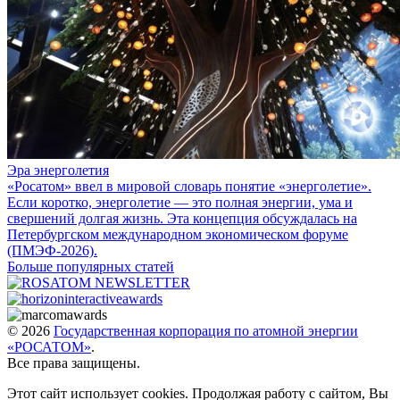
Эра энерголетия
«Росатом» ввел в мировой словарь понятие «энерголетие».
Если коротко, энерголетие — это полная энергии, ума и
свершений долгая жизнь. Эта концепция обсуждалась на
Петербургском международном экономическом форуме
(ПМЭФ-2026).
Больше популярных статей
© 2026
Государственная корпорация по атомной энергии
«РОСАТОМ»
.
Все права защищены.
Этот сайт использует cookies. Продолжая работу с сайтом, Вы