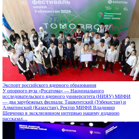
Экспорт российского ядерного образования
У опорного вуза «Росатома» — Национального
исследовательского ядерного университета (НИЯУ) МИФИ
— два зарубежных филиала: Ташкентский (Узбекистан) и
Алматинский (Казахстан). Ректор МИФИ Владимир
Шевченко в эксклюзивном интервью нашему изданию
рассказал…