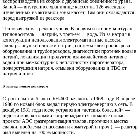
воспроизводства из сборок с двуокисью обедненного урана.
За ней — внутреннее хранилище кассет на 126 ячеек для
извлеченных из активной зоны кассет. Там они охлаждаются
перед выгрузкой из реактора.
Тепловая схема трехконтурная. В первом и втором контурах
теплоноситель — натрий, в третьем — вода. Из-за натрия в
конструкции использованы электромагнитные насосы,
фильтр-ловушки очистки натрия, системы электрообогрева
оборудования и трубопроводов, диагностики протечек воды в
натрий, локализации продуктов взаимодействия натрия с
водой при межконтурных неплотностях парогенератора,
пожаротушения натрия, отмывки оборудования и ТВС от
натрия и проч.
В помощь новым реакторам
Строительство блока с БН-600 началось в 1968 году. В апреле
1980-го новый блок выдал первую электроэнергию в сеть. В
декабре 1981 года после устранения «детских болезней» —
недостатков, которыми сопровождаются сложные новые
проекты АЭС (разгерметизация твэлов, протечки в местах
сварки, проблемы с насосами и арматурой и проч.), — реактор
был выведен на 100 % мощности.