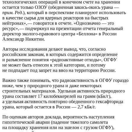
технологических операций в конечном счете на хранении
остается только ОЗОУ (обедненная закись-окись урана — ​
прим.
Ред.
), который в перспективе планируют использовать
в качестве сырья для ядерных реакторов на быстрых
нейтронах», — ​говорится в отчете. «Однозначно — ​это
ресурс», — ​подчеркнул на презентации отчета генеральный
директор эколого-правового центра «Беллона» в России
Александр Никитин.
Авторы исследования делают вывод, что, согласно
российским законам, в которых содержится определение
и разъяснение понятия «радиоактивные отходы», ОГФУ
не может быть отнесен к этой категории, и потому
не подпадает под запрет на ввоз на территорию России.
Важно также понимать, что радиоактивность в ОГФУ гораздо
ниже, чем у природного урана и даже некоторых
строительных материалов. Удельная активность природного
урана составляет 17 килобеккерелей на грамм (кБк/г),
а удельная активность повторно обедненного гексафторида
урана, который остается в России — ​2,7 кБк/г.
По оценкам авторов доклада, вероятность наступления
гипотетической аварии (падение тяжелого самолета
на площадку хранения или на эшелон с грузом ОГФУ),