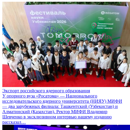
Экспорт российского ядерного образования
У опорного вуза «Росатома» — Национального
исследовательского ядерного университета (НИЯУ) МИФИ
— два зарубежных филиала: Ташкентский (Узбекистан) и
Алматинский (Казахстан). Ректор МИФИ Владимир
Шевченко в эксклюзивном интервью нашему изданию
рассказал…