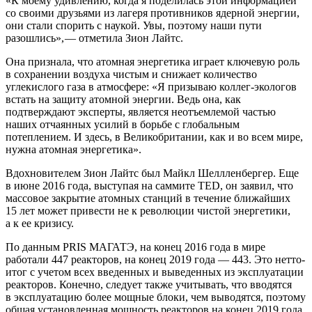
«К моему удивлению, когда я поделилась этой информацией
со своими друзьями из лагеря противников ядерной энергии,
они стали спорить с наукой. Увы, поэтому наши пути
разошлись», — ​отметила Зион Лайтс.
Она признала, что атомная энергетика играет ключевую роль
в сохранении воздуха чистым и снижает количество
углекислого газа в атмосфере: «Я призываю коллег-экологов
встать на защиту атомной энергии. Ведь она, как
подтверждают эксперты, является неотъемлемой частью
наших отчаянных усилий в борьбе с глобальным
потеплением. И здесь, в Великобритании, как и во всем мире,
нужна атомная энергетика».
Вдохновителем Зион Лайтс был Майкл Шеллленбергер. Еще
в июне 2016 года, выступая на саммите TED, он заявил, что
массовое закрытие атомных станций в течение ближайших
15 лет может привести не к революции чистой энергетики,
а к ее кризису.
По данным PRIS МАГАТЭ, на конец 2016 года в мире
работали 447 реакторов, на конец 2019 года — ​443. Это нетто-
итог с учетом всех введенных и выведенных из эксплуатации
реакторов. Конечно, следует также учитывать, что вводятся
в эксплуатацию более мощные блоки, чем выводятся, поэтому
общая установленная мощность реакторов на конец 2019 года