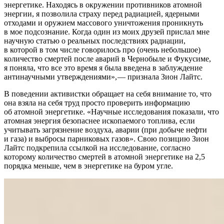
энергетике. Находясь в окружении противников атомной
энергии, я позволила страху перед радиацией, ядерными
отходами и оружием массового уничтожения проникнуть
в мое подсознание. Когда один из моих друзей прислал мне
научную статью о реальных последствиях радиации,
в которой в том числе говорилось про (очень небольшое)
количество смертей после аварий в Чернобыле и Фукусиме,
я поняла, что все это время я была введена в заблуждение
антинаучными утверждениями», — ​признала Зион Лайтс.
В поведении активистки обращает на себя внимание то, что
она взяла на себя труд просто проверить информацию
об атомной энергетике. «Научные исследования показали, что
атомная энергия безопаснее ископаемого топлива, если
учитывать загрязнение воздуха, аварии (при добыче нефти
и газа) и выбросы парниковых газов». Свою позицию Зион
Лайтс подкрепила ссылкой на исследование, согласно
которому количество смертей в атомной энергетике на 2,5
порядка меньше, чем в энергетике на буром угле.