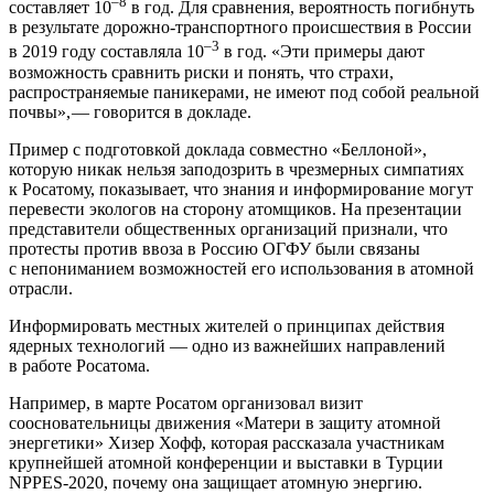
–8
составляет 10
в год. Для сравнения, вероятность погибнуть
в результате дорожно-транспортного происшествия в России
–3
в 2019 году составляла 10
в год. «Эти примеры дают
возможность сравнить риски и понять, что страхи,
распространяемые паникерами, не имеют под собой реальной
почвы», — ​говорится в докладе.
Пример с подготовкой доклада совместно «Беллоной»,
которую никак нельзя заподозрить в чрезмерных симпатиях
к Росатому, показывает, что знания и информирование могут
перевести экологов на сторону атомщиков. На презентации
представители общественных организаций признали, что
протесты против ввоза в Россию ОГФУ были связаны
с непониманием возможностей его использования в атомной
отрасли.
Информировать местных жителей о принципах действия
ядерных технологий — ​одно из важнейших направлений
в работе Росатома.
Например, в марте Росатом организовал визит
соосновательницы движения «Матери в защиту атомной
энергетики» Хизер Хофф, которая рассказала участникам
крупнейшей атомной конференции и выставки в Турции
NPPES‑2020, почему она защищает атомную энергию.