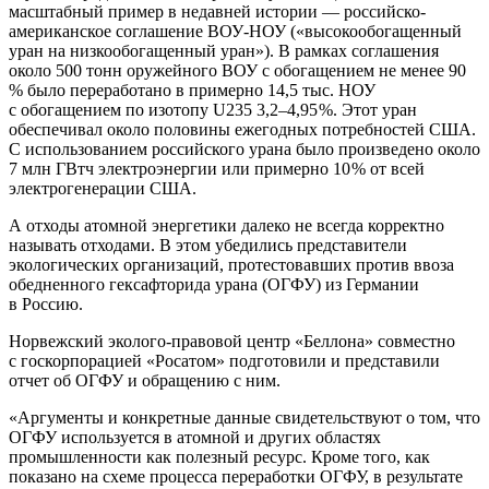
масштабный пример в недавней истории — ​российско-
американское соглашение ВОУ-НОУ («высокообогащенный
уран на низкообогащенный уран»). В рамках соглашения
около 500 тонн оружейного ВОУ с обогащением не менее 90
% было переработано в примерно 14,5 тыс. НОУ
с обогащением по изотопу U235 3,2–4,95 %. Этот уран
обеспечивал около половины ежегодных потребностей США.
С использованием российского урана было произведено около
7 млн ГВтч электроэнергии или примерно 10 % от всей
электрогенерации США.
А отходы атомной энергетики далеко не всегда корректно
называть отходами. В этом убедились представители
экологических организаций, протестовавших против ввоза
обедненного гексафторида урана (ОГФУ) из Германии
в Россию.
Норвежский эколого-правовой центр «Беллона» совместно
с госкорпорацией «Росатом» подготовили и представили
отчет об ОГФУ и обращению с ним.
«Аргументы и конкретные данные свидетельствуют о том, что
ОГФУ используется в атомной и других областях
промышленности как полезный ресурс. Кроме того, как
показано на схеме процесса переработки ОГФУ, в результате