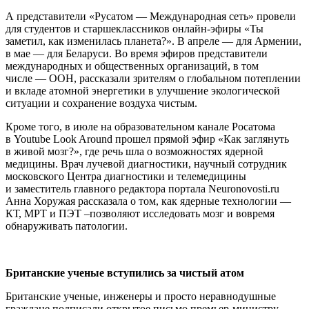
А представители «Русатом — ​Международная сеть» провели
для студентов и старшеклассников онлайн-эфиры «Ты
заметил, как изменилась планета?». В апреле — ​для Армении,
в мае — ​для Беларуси. Во время эфиров представители
международных и общественных организаций, в том
числе — ​ООН, рассказали зрителям о глобальном потеплении
и вкладе атомной энергетики в улучшение экологической
ситуации и сохранение воздуха чистым.
Кроме того, в июле на образовательном канале Росатома
в Youtube Look Around прошел прямой эфир «Как заглянуть
в живой мозг?», где речь шла о возможностях ядерной
медицины. Врач лучевой диагностики, научный сотрудник
московского Центра диагностики и телемедицины
и заместитель главного редактора портала Neuronovosti.ru
Анна Хоружая рассказала о том, как ядерные технологии — ​
КТ, МРТ и ПЭТ –позволяют исследовать мозг и вовремя
обнаруживать патологии.
Британские ученые вступились за
чистый атом
Британские ученые, инженеры и просто неравнодушные
граждане подписали открытое письмо премьер-министру