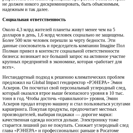
не должен никого дискриминировать, быть объяснимым,
надежным и так далее.
Социальная ответственность
Около 4,3 млрд жителей планеты живут менее чем на 5
долларов в день, 1,6 млрд человек социально не защищены.
Более 500 млн человек перешли за черту бедности. Эти
данные сооснователь и председатель компании Imagine Пол
Полман привел в контексте социальной ответственности
бизнеса: возникает все больший запрос на активное участие
крупных предприятий в экономике, которая «работает для
всех».
Нестандартный подход к решению климатических проблем
предложил на Global Impact гендиректор «РЭНЕРА» Эмин
Аскеров. Он посчитал свой персональный углеродный след,
который оказался втрое выше безопасного уровня в 10 тыс.
тонн в год. Чтобы достичь «правильного» уровня, Эмин
Аскеров продал вторую машину и стал пользоваться услугами
каршеринга. Покупая продукты, предпочитает местных
производителей, выбирая пиджаки — ​дорогие марки:
качественная одежда носится дольше. Электронику тоже
старается лишний раз не покупать. Снижает углеродный след
глава «РЭНЕРА» и профессионально: раньше в Росатоме