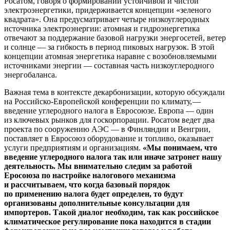
Росатом, говоря о формировании устойчивой и чистой
электроэнергетики, придерживается концепции «зеленого
квадрата». Она предусматривает четыре низкоуглеродных
источника электроэнергии: атомная и гидроэнергетика
отвечают за поддержание базовой нагрузки энергосетей, ветер
и солнце — ​за гибкость в период пиковых нагрузок. В этой
концепции атомная энергетика наравне с возобновляемыми
источниками энергии — ​составная часть низкоуглеродного
энергобаланса.
Важная тема в контексте декарбонизации, которую обсуждали
на Российско-Европейской конференции по климату, — ​
введение углеродного налога в Евросоюзе. Европа — ​один
из ключевых рынков для госкорпорации. Росатом ведет два
проекта по сооружению АЭС — ​в Финляндии и Венгрии,
поставляет в Евросоюз оборудование и топливо, оказывает
услуги предприятиям и организациям.
«Мы
понимаем, что
введение углеродного налога так или иначе затронет нашу
деятельность. Мы внимательно следим за
работой
Еросоюза по
настройке налогового механизма
и
рассчитываем, что когда базовый порядок
по
применению налога будет определен, то
будут
организованы дополнительные консультации для
импортеров. Такой диалог необходим, так как российское
климатическое регулирование пока находится в
стадии