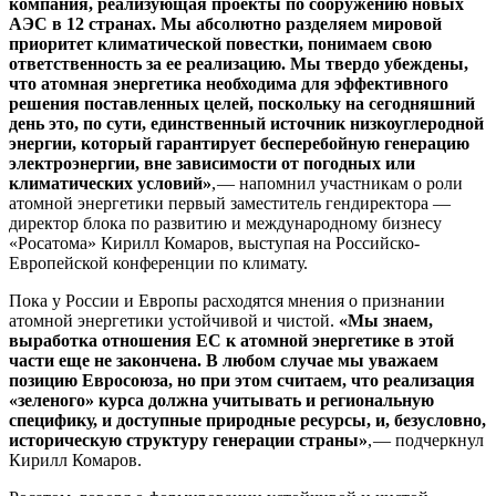
компания, реализующая проекты по
сооружению новых
АЭС в
12 странах. Мы абсолютно разделяем мировой
приоритет климатической повестки, понимаем свою
ответственность за
ее реализацию. Мы твердо убеждены,
что атомная энергетика необходима для эффективного
решения поставленных целей, поскольку на
сегодняшний
день это, по
сути, единственный источник низкоуглеродной
энергии, который гарантирует бесперебойную генерацию
электроэнергии, вне зависимости от
погодных или
климатических условий»
, — ​напомнил участникам о роли
атомной энергетики первый заместитель гендиректора — ​
директор блока по развитию и международному бизнесу
«Росатома» Кирилл Комаров, выступая на Российско-
Европейской конференции по климату.
Пока у России и Европы расходятся мнения о признании
атомной энергетики устойчивой и чистой.
«Мы знаем,
выработка отношения ЕС к
атомной энергетике в
этой
части еще не
закончена. В
любом случае мы уважаем
позицию Евросоюза, но
при этом считаем, что реализация
«зеленого» курса должна учитывать и
региональную
специфику, и
доступные природные ресурсы, и,
безусловно,
историческую структуру генерации страны»
, — ​подчеркнул
Кирилл Комаров.