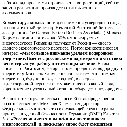
работал над проектами строительства ветростанций, сейчас
занят в реализации производства литий-ионных
аккумуляторов.
Комментируя возможности для снижения углеродного следа,
исполнительный директор Немецкой Восточной бизнес-
ассоциации (The German Eastern Business Association) Михаэль
Хармс напомнил, что около 30 % импортируемых
энергоресурсов Германия получает от России — ​своего
давнего экономического партнера. Потом конкретизировал
интерес:
«Мы большое внимание уделяем водородной
энергетике. Вместе с
российскими партнерами мы готовы
вести серьезную работу в
этом направлении»
. В том
числе — ​с Росатомом, который тоже продвигает водородную
энергетику. Михаэль Хармс согласился с тем, что атомная
энергетика, будучи низкоуглеродной, в средне-
и долгосрочной перспективе может внести важный вклад
в достижение нулевых выбросов, но «будущее за водородом».
В контексте сотрудничества с Россией о водороде говорил
и соотечественник Михаэля Хармса, гендиректор
Федерального министерства окружающей среды, охраны
природы и ядерной безопасности Германии (BMU) Карстен
Зах.
«Россия является крупнейшим поставщиком
энергоносителей, и,
поскольку спрос будет смещаться