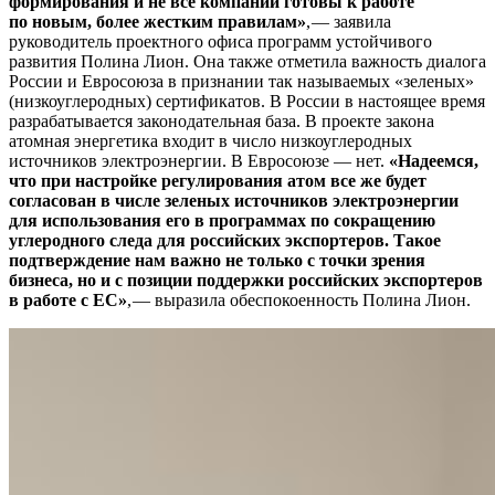
формирования и
не
все компании готовы к
работе
по
новым, более жестким правилам»
, — ​заявила
руководитель проектного офиса программ устойчивого
развития Полина Лион. Она также отметила важность диалога
России и Евросоюза в признании так называемых «зеленых»
(низкоуглеродных) сертификатов. В России в настоящее время
разрабатывается законодательная база. В проекте закона
атомная энергетика входит в число низкоуглеродных
источников электроэнергии. В Евросоюзе — ​нет.
«Надеемся,
что при настройке регулирования атом все
же будет
согласован в
числе зеленых источников электроэнергии
для использования его в
программах по
сокращению
углеродного следа для российских экспортеров. Такое
подтверждение нам важно не
только с
точки зрения
бизнеса, но
и
с
позиции поддержки российских экспортеров
в
работе с
ЕС»
, — ​выразила обеспокоенность Полина Лион.