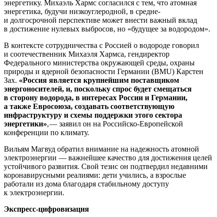
энергетику. Михаэль Хармс согласился с тем, что атомная
энергетика, будучи низкоуглеродной, в средне-
и долгосрочной перспективе может внести важный вклад
в достижение нулевых выбросов, но «будущее за водородом».
В контексте сотрудничества с Россией о водороде говорил
и соотечественник Михаэля Хармса, гендиректор
Федерального министерства окружающей среды, охраны
природы и ядерной безопасности Германии (BMU) Карстен
Зах.
«Россия является крупнейшим поставщиком
энергоносителей, и,
поскольку спрос будет смещаться
в
сторону водорода, в
интересах России и
Германии,
а
также Евросоюза, создавать соответствующую
инфраструктуру и
схемы поддержки этого сектора
энергетики»
, — ​заявил он на Российско-Европейской
конференции по климату.
Вильям Магвуд обратил внимание на надежность атомной
электроэнергии — ​важнейшее качество для достижения целей
устойчивого развития. Свой тезис он подтвердил недавними
коронавирусными реалиями: дети учились, а взрослые
работали из дома благодаря стабильному доступу
к электроэнергии.
Экспресс-цифровизация