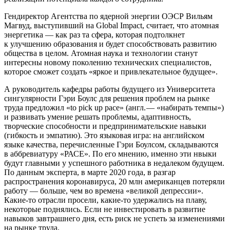
Гендиректор Агентства по ядерной энергии ОЭСР Вильям
Магвуд, выступивший на Global Impact, считает, что атомная
энергетика — ​как раз та сфера, которая подтолкнет
к улучшению образования и будет способствовать развитию
общества в целом. Атомная наука и технологии станут
интересны новому поколению технических специалистов,
которое сможет создать «яркое и привлекательное будущее».
А руководитель кафедры работы будущего из Университета
сингулярности Гэри Боулс для решения проблем на рынке
труда предложил «to pick up pace» (англ. — «набирать темпы»)
и развивать умение решать проблемы, адаптивность,
творческие способности и предпринимательские навыки
(гибкость и эмпатию). Это языковая игра: на английском
языке качества, перечисленные Гэри Боулсом, складываются
в аббревиатуру «РАСЕ». По его мнению, именно эти нвыки
будут главными у успешного работника в недалеком будущем.
По данным эксперта, в марте 2020 года, в разгар
распространения коронавируса, 20 млн американцев потеряли
работу — ​больше, чем во времена «великой депрессии».
Какие-то отрасли просели, какие-то удержались на плаву,
некоторые поднялись. Если не инвестировать в развитие
навыков завтрашнего дня, есть риск не успеть за изменениями
на рынке труда.