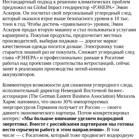
Нестандартный подход к решению климатических проблем
предложил на Global Impact гендиректор «РЭНЕРА» Эмин
Аскеров. Он посчитал свой персональный углеродный след,
который оказался втрое выше безопасного уровня в 10 тыс.
тонн в год. Чтобы достичь «правильного» уровня, Эмин
Аскеров продал вторую машину и стал пользоваться услугами
каршеринга. Покупая продукты, предпочитает местных
производителей, выбирая пиджаки — ​дорогие марки:
качественная одежда носится дольше. Электронику тоже
старается лишний раз не покупать. Снижает углеродный след
глава «РЭНЕРА» и профессионально: раньше в Росатоме
работал над проектами строительства ветростанций, сейчас
занят в реализации производства литий-ионных
аккумуляторов.
Комментируя возможности для снижения углеродного следа,
исполнительный директор Немецкой Восточной бизнес-
ассоциации (The German Eastern Business Association) Михаэль
Хармс напомнил, что около 30 % импортируемых
энергоресурсов Германия получает от России — ​своего
давнего экономического партнера. Потом конкретизировал
интерес:
«Мы большое внимание уделяем водородной
энергетике. Вместе с
российскими партнерами мы готовы
вести серьезную работу в
этом направлении»
. В том
числе — ​с Росатомом, который тоже продвигает водородную