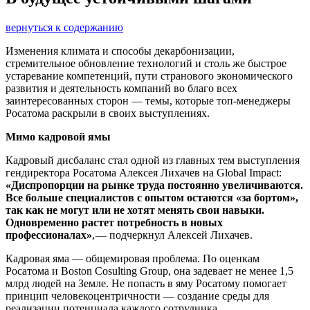
вернуться к содержанию
Изменения климата и способы декарбонизации,
стремительное обновление технологий и столь же быстрое
устаревание компетенций, пути странового экономического
развития и деятельность компаний во благо всех
заинтересованных сторон — ​темы, которые топ-менеджеры
Росатома раскрыли в своих выступлениях.
Мимо кадровой ямы
Кадровый дисбаланс стал одной из главных тем выступления
гендиректора Росатома Алексея Лихачев на Global Impact:
«Диспропорции на
рынке труда постоянно увеличиваются.
Все больше специалистов с
опытом остаются «за бортом»,
так как не
могут или не
хотят менять свои навыки.
Одновременно растет потребность в
новых
профессионалах»
, — ​подчеркнул Алексей Лихачев.
Кадровая яма — ​общемировая проблема. По оценкам
Росатома и Boston Cosulting Group, она задевает не менее 1,5
млрд людей на Земле. Не попасть в яму Росатому помогает
принцип человекоцентричности — ​создание среды для
реализации потенциала каждого сотрудника.