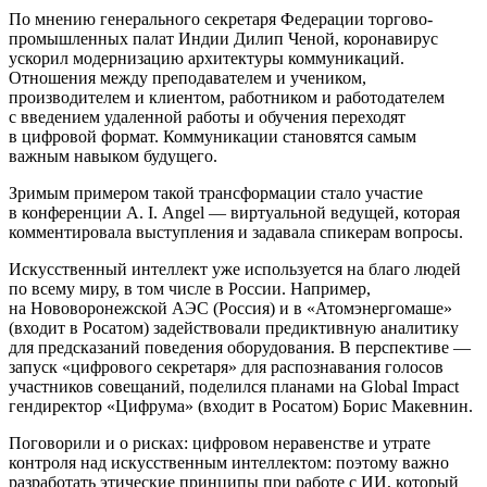
По мнению генерального секретаря Федерации торгово-
промышленных палат Индии Дилип Ченой, коронавирус
ускорил модернизацию архитектуры коммуникаций.
Отношения между преподавателем и учеником,
производителем и клиентом, работником и работодателем
с введением удаленной работы и обучения переходят
в цифровой формат. Коммуникации становятся самым
важным навыком будущего.
Зримым примером такой трансформации стало участие
в конференции A. I. Angel — ​виртуальной ведущей, которая
комментировала выступления и задавала спикерам вопросы.
Искусственный интеллект уже используется на благо людей
по всему миру, в том числе в России. Например,
на Нововоронежской АЭС (Россия) и в «Атомэнергомаше»
(входит в Росатом) задействовали предиктивную аналитику
для предсказаний поведения оборудования. В перспективе — ​
запуск «цифрового секретаря» для распознавания голосов
участников совещаний, поделился планами на Global Impact
гендиректор «Цифрума» (входит в Росатом) Борис Макевнин.
Поговорили и о рисках: цифровом неравенстве и утрате
контроля над искусственным интеллектом: поэтому важно
разработать этические принципы при работе с ИИ, который