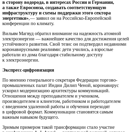
в
сторону водорода, в
интересах России и
Германии,
а
также Евросоюза, создавать соответствующую
инфраструктуру и
схемы поддержки этого сектора
энергетики»
, — ​заявил он на Российско-Европейской
конференции по климату.
Вильям Магвуд обратил внимание на надежность атомной
электроэнергии — ​важнейшее качество для достижения целей
устойчивого развития. Свой тезис он подтвердил недавними
коронавирусными реалиями: дети учились, а взрослые
работали из дома благодаря стабильному доступу
к электроэнергии.
Экспресс-цифровизация
По мнению генерального секретаря Федерации торгово-
промышленных палат Индии Дилип Ченой, коронавирус
ускорил модернизацию архитектуры коммуникаций.
Отношения между преподавателем и учеником,
производителем и клиентом, работником и работодателем
с введением удаленной работы и обучения переходят
в цифровой формат. Коммуникации становятся самым
важным навыком будущего.
Зримым примером такой трансформации стало участие