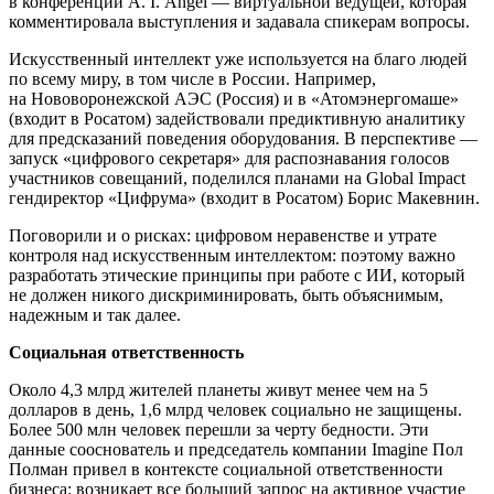
в конференции A. I. Angel — ​виртуальной ведущей, которая
комментировала выступления и задавала спикерам вопросы.
Искусственный интеллект уже используется на благо людей
по всему миру, в том числе в России. Например,
на Нововоронежской АЭС (Россия) и в «Атомэнергомаше»
(входит в Росатом) задействовали предиктивную аналитику
для предсказаний поведения оборудования. В перспективе — ​
запуск «цифрового секретаря» для распознавания голосов
участников совещаний, поделился планами на Global Impact
гендиректор «Цифрума» (входит в Росатом) Борис Макевнин.
Поговорили и о рисках: цифровом неравенстве и утрате
контроля над искусственным интеллектом: поэтому важно
разработать этические принципы при работе с ИИ, который
не должен никого дискриминировать, быть объяснимым,
надежным и так далее.
Социальная ответственность
Около 4,3 млрд жителей планеты живут менее чем на 5
долларов в день, 1,6 млрд человек социально не защищены.
Более 500 млн человек перешли за черту бедности. Эти
данные сооснователь и председатель компании Imagine Пол
Полман привел в контексте социальной ответственности
бизнеса: возникает все больший запрос на активное участие