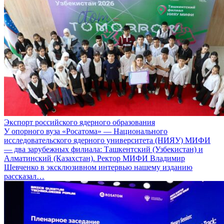
Экспорт российского ядерного образования
У опорного вуза «Росатома» — Национального
исследовательского ядерного университета (НИЯУ) МИФИ
— два зарубежных филиала: Ташкентский (Узбекистан) и
Алматинский (Казахстан). Ректор МИФИ Владимир
Шевченко в эксклюзивном интервью нашему изданию
рассказал…