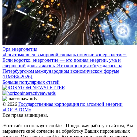
Эра энерголетия
«Росатом» ввел в мировой словарь понятие «энерголетие».
Если коротко, энерголетие — это полная энергии, ума и
свершений долгая жизнь. Эта концепция обсуждалась на
Петербургском международном экономическом форуме
(ПМЭФ-2026).
Больше популярных статей
© 2026
Государственная корпорация по атомной энергии
«РОСАТОМ»
.
Все права защищены.
Этот сайт использует cookies. Продолжая работу с сайтом, Вы
выражаете своё согласие на обработку Ваших персональных
данных. Отключить cookies Вы можете в настройках своего