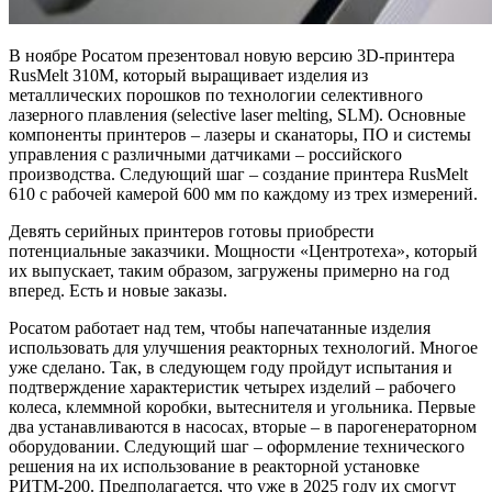
В ноябре Росатом презентовал новую версию 3D-принтера
RusMelt 310М, который выращивает изделия из
металлических порошков по технологии селективного
лазерного плавления (selective laser melting, SLM). Основные
компоненты принтеров – лазеры и сканаторы, ПО и системы
управления с различными датчиками – российского
производства. Следующий шаг – создание принтера RusMelt
610 с рабочей камерой 600 мм по каждому из трех измерений.
Девять серийных принтеров готовы приобрести
потенциальные заказчики. Мощности «Центротеха», который
их выпускает, таким образом, загружены примерно на год
вперед. Есть и новые заказы.
Росатом работает над тем, чтобы напечатанные изделия
использовать для улучшения реакторных технологий. Многое
уже сделано. Так, в следующем году пройдут испытания и
подтверждение характеристик четырех изделий – рабочего
колеса, клеммной коробки, вытеснителя и угольника. Первые
два устанавливаются в насосах, вторые – в парогенераторном
оборудовании. Следующий шаг – оформление технического
решения на их использование в реакторной установке
РИТМ-200. Предполагается, что уже в 2025 году их смогут