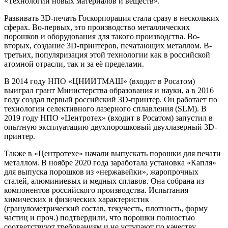
«Технологии новых материалов и веществ».
Развивать 3D-печать Госкорпорация стала сразу в нескольких
сферах. Во-первых, это производство металлических
порошков и оборудования для такого производства. Во-
вторых, создание 3D-принтеров, печатающих металлом. В-
третьих, популяризация этой технологии как в российской
атомной отрасли, так и за её пределами.
В 2014 году НПО «ЦНИИТМАШ» (входит в Росатом)
выиграл грант Министерства образования и науки, а в 2016
году создал первый российский 3D-принтер. Он работает по
технологии селективного лазерного сплавления (SLM). В
2019 году НПО «Центротех» (входит в Росатом) запустил в
опытную эксплуатацию двухпорошковый двухлазерный 3D-
принтер.
Также в «Центротехе» начали выпускать порошки для печати
металлом. В ноябре 2020 года заработала установка «Капля»
для выпуска порошков из «нержавейки», жаропрочных
сталей, алюминиевых и медных сплавов. Она собрана из
компонентов российского производства. Испытания
химических и физических характеристик
(гранулометрический состав, текучесть, плотность, форму
частиц и проч.) подтвердили, что порошки полностью
соответствуют требованиям и не уступают по качеству